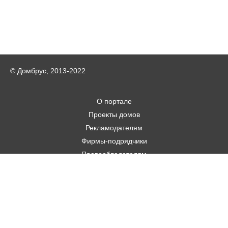
© Домбрус, 2013-2022
О портале
Проекты домов
Рекламодателям
Фирмы-подрядчики
Правообладателям
Статьи
Строительным фирмам
Контакты
Авторам
Карта городов