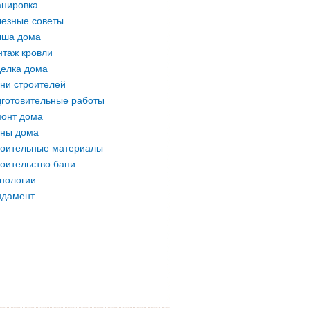
нировка
езные советы
ыша дома
таж кровли
елка дома
ни строителей
готовительные работы
онт дома
ны дома
оительные материалы
оительство бани
нологии
ндамент