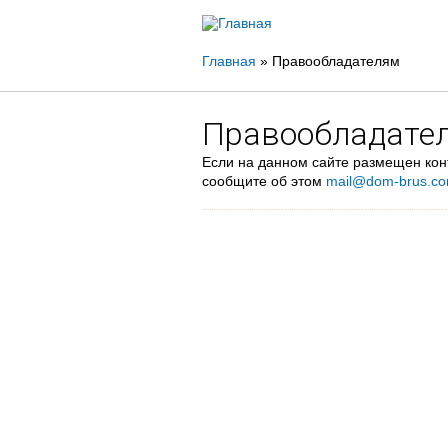
Вы
Главная
»
Правообладателям
здесь
Правообладате
Если на данном сайте размещен конт
сообщите об этом
mail@dom-brus.c