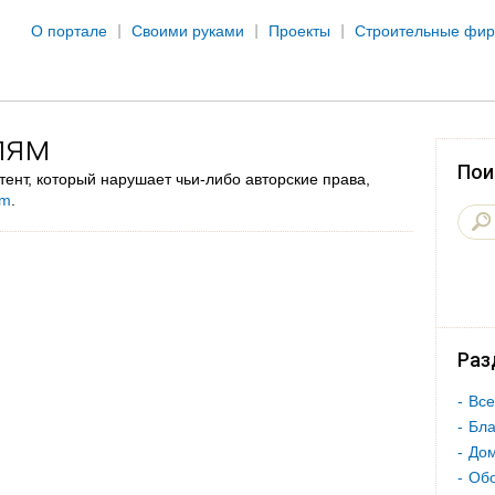
Jump to navigation
О портале
Своими руками
Проекты
Строительные фи
лям
Пои
ент, который нарушает чьи-либо авторские права,
om
.
Раз
Все
Бла
Дом
Об