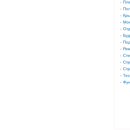
Пла
Пол
Кр
Мон
Отд
Буд
Под
Рем
Сте
Стр
Стр
Тех
Фу