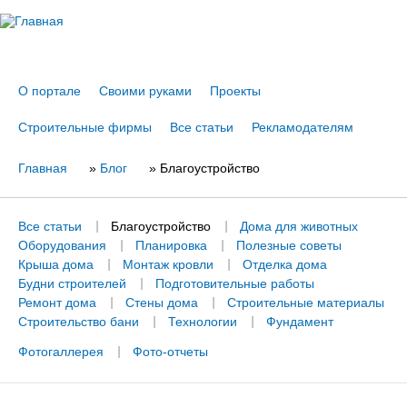
Jump to navigation
О портале
Своими руками
Проекты
Строительные фирмы
Все статьи
Рекламодателям
Главная
Вы
»
Блог
»
Благоустройство
здесь
Все статьи
Благоустройство
Дома для животных
Оборудования
Планировка
Полезные советы
Крыша дома
Монтаж кровли
Отделка дома
Будни строителей
Подготовительные работы
Ремонт дома
Стены дома
Строительные материалы
Строительство бани
Технологии
Фундамент
Фотогаллерея
Фото-отчеты