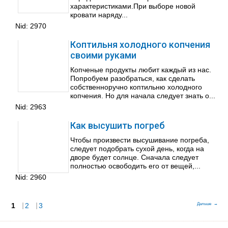
характеристиками.При выборе новой
кровати наряду...
Nid:
2970
Коптильня холодного копчения
своими руками
Копченые продукты любит каждый из нас.
Попробуем разобраться, как сделать
собственноручно коптильню холодного
копчения. Но для начала следует знать о...
Nid:
2963
Как высушить погреб
Чтобы произвести высушивание погреба,
следует подобрать сухой день, когда на
дворе будет солнце. Сначала следует
полностью освободить его от вещей,...
Nid:
2960
1
Страницы
2
3
Дальше