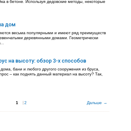
ка в бетоне. Используя дедовские методы, некоторые
на дом
ляются весьма популярными и имеют ряд преимуществ
ревенчатыми деревянными домами. Геометрически
..
рус на высоту: обзор 3-х способов
 дома, бани и любого другого сооружения из бруса,
опрос – как поднять данный материал на высоту? Так,
1
2
Дальше