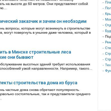
Пла
ть на высоте до 60 метров. Они представляют собой
ю...
Пол
Кр
Мон
нический заказчик и зачем он необходим
Отд
нь вопросы, которые могут возникнуть в строительстве
Буд
в, могут повергнуть в уныние даже человека, который в
Под
Рем
Сте
ить в Минске строительные леса
Стр
кие они бывают
Стр
обслуживание высотных зданий требует использования
Тех
пособлений узкой направленности. Например, такого...
Фу
пекты строительства дома из бруса
нь частные дома снова обретают популярность.
довольно состоятельные, так и представители среднего
..