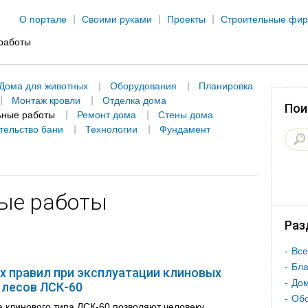
Jump to navigation
О портале
Своими руками
Проекты
Строительные фи
работы
Дома для животных
Оборудования
Планировка
Монтаж кровли
Отделка дома
Пои
ьные работы
Ремонт дома
Стены дома
тельство бани
Технологии
Фундамент
ые работы
Раз
Все
Бла
х правил при эксплуатации клиновых
Дом
 лесов ЛСК-60
Об
 клинового типа ЛСК-60 позволяют человеку