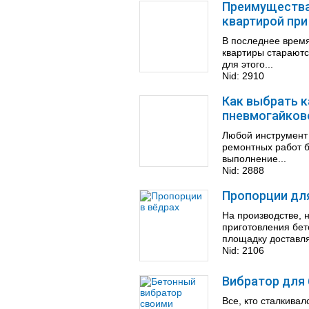
Преимущества
квартирой при
В последнее время
квартиры стараютс
для этого...
Nid:
2910
Как выбрать 
пневмогайков
Любой инструмент 
ремонтных работ б
выполнение...
Nid:
2888
Пропорции для
На производстве, 
приготовления бет
площадку доставля
Nid:
2106
Вибратор для 
Все, кто сталкивал