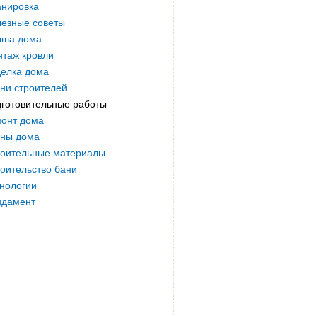
нировка
езные советы
ыша дома
таж кровли
елка дома
ни строителей
готовительные работы
онт дома
ны дома
оительные материалы
оительство бани
нологии
ндамент