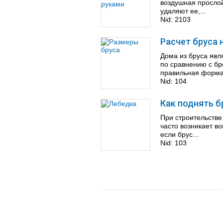
воздушная прослой
удаляют ее,...
Nid:
2103
Расчет бруса 
Дома из бруса яв
по сравнению с б
правильная форма.
Nid:
104
Как поднять б
При строительстве
часто возникает в
если брус...
Nid:
103
Страницы