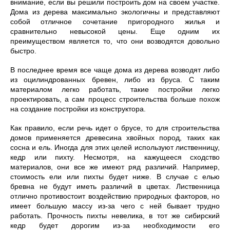
внимание, если вы решили построить дом на своем участке.
Дома из дерева максимально экологичны и представляют
собой отличное сочетание пригородного жилья и
сравнительно невысокой цены. Еще одним их
преимуществом является то, что они возводятся довольно
быстро.
В последнее время все чаще дома из дерева возводят либо
из оцилиндрованных бревен, либо из бруса. С таким
материалом легко работать, такие постройки легко
проектировать, а сам процесс строительства больше похож
на создание постройки из конструктора.
Как правило, если речь идет о брусе, то для строительства
домов применяется древесина хвойных пород, таких как
сосна и ель. Иногда для этих целей используют лиственницу,
кедр или пихту. Несмотря, на кажущееся сходство
материалов, они все же имеют ряд различий. Например,
стоимость ели или пихты будет ниже. В случае с елью
бревна не будут иметь различий в цветах. Лиственница
отлично противостоит воздействию природных факторов, но
имеет большую массу из-за чего с ней бывает трудно
работать. Прочность пихты невелика, в тот же сибирский
кедр будет дорогим из-за необходимости его