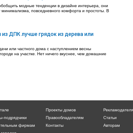
обобщить модные тенденции в дизайне интерьера, они
у минимализма, повседневного комфорта и простоты. В
 из ДПК лучше грядок из дерева или
ачи или частного дома с наступлением весны
городе на участке. Нет ничего вкуснее, чем домашние
тале
Проекты домов
Рекламодател
ы-подрядчики
Правообладателям
Статьи
ительным фирмам
Контакты
Авторам