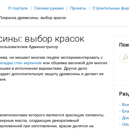
Jump to navigation
О портале
Своими руками
Проекты
Строительные фи
Покраска древесины: выбор красок
сины: выбор красок
Пои
пользователем
Администратор
рева, не мешает многим людям экспериментировать с
кладка стен кирпичом
или обшивка вагонкой для многих
ными в исполнении вариантами. Другое дело
оздает дополнительную защиту древесины и делает ее
ане.
Раз
Все
Бла
, компонентами которого являются красящие пигменты,
Дом
имерные масла, создающие декоративный
Об
заложенной при изготовлении, краски делятся на