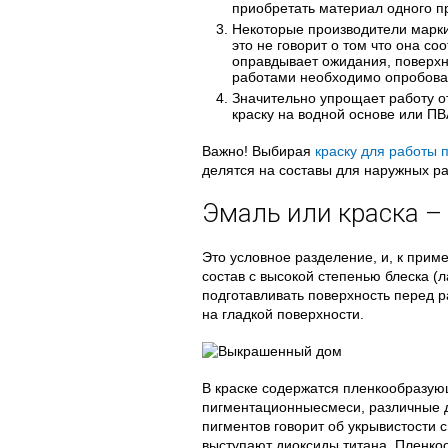
приобретать материал одного п
Некоторые производители марки
это не говорит о том что она со
оправдывает ожидания, поверхн
работами необходимо опробоват
Значительно упрощает работу о
краску на водной основе или ПВ
Важно! Выбирая
краску для работы 
делятся на составы для наружных ра
Эмаль или краска –
Это условное разделение, и, к прим
состав с высокой степенью блеска (
подготавливать поверхность перед 
на гладкой поверхности.
В краске содержатся пленкообразую
пигментационныесмеси, различные до
пигментов говорит об укрывистости с
выступают диоксиды титана. Пленко