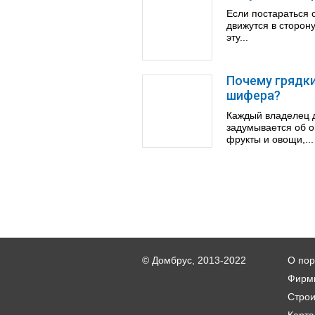
Если постараться 
движутся в сторон
эту...
Почему грядки
шифера?
Каждый владелец д
задумывается об о
фрукты и овощи,...
© Домбрус, 2013-2022
О пор
Фирм
Стро