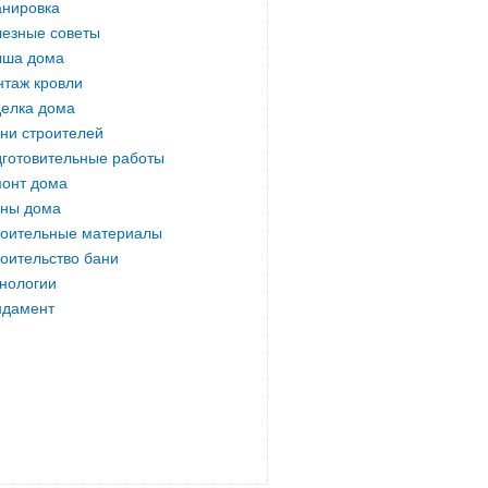
нировка
езные советы
ыша дома
таж кровли
елка дома
ни строителей
готовительные работы
онт дома
ны дома
оительные материалы
оительство бани
нологии
ндамент