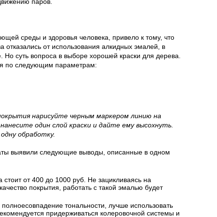
движению паров.
щей среды и здоровья человека, привело к тому, что
за отказались от использования алкидных эмалей, в
. Но суть вопроса в выборе хорошей краски для дерева.
ся по следующим параметрам:
 покрытия нарисуйте черным маркером линию на
нанесите один слой краски и дайте ему высохнуть.
 одну обработку.
аты выявили следующие выводы, описанные в одном
 стоит от 400 до 1000 руб. Не зацикливаясь на
качество покрытия, работать с такой эмалью будет
и полноесовпадение тональности, лучше использовать
Рекомендуется придерживаться колеровочной системы и