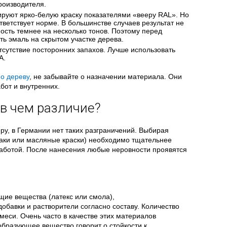
роизводителя.
руют ярко-белую краску показателями «вееру RAL». Но
ответствует норме. В большинстве случаев результат не
ость темнее на несколько тонов. Поэтому перед
ь эмаль на скрытом участке дерева.
тсутствие посторонних запахов. Лучше использовать
А.
по дереву
, не забывайте о назначении материала. Они
бот и внутренних.
 в чем различие?
еру, в Германии нет таких разграничений. Выбирая
лаки или масляные краски) необходимо тщательнее
работой. После нанесения любые неровности проявятся
щие вещества (латекс или смола),
бавки и растворители согласно составу. Количество
меси. Очень часто в качестве этих материалов
образующее вещество говорит о стойкости к