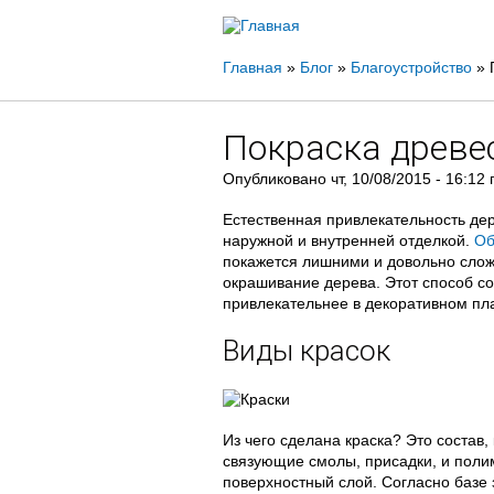
Вы
Главная
»
Блог
»
Благоустройство
»
здесь
Покраска древе
Опубликовано
чт, 10/08/2015 - 16:12
Естественная привлекательность де
наружной и внутренней отделкой.
Об
покажется лишними и довольно слож
окрашивание дерева. Этот способ с
привлекательнее в декоративном пл
Виды красок
Из чего сделана краска? Это состав
связующие смолы, присадки, и пол
поверхностный слой. Согласно базе 