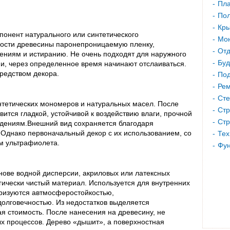
Пла
Пол
Кр
понент натурального или синтетического
Мон
ности древесины паронепроницаемую пленку,
Отд
ениям и истиранию. Не очень подходят для наружного
Буд
и, через определенное время начинают отслаиваться.
редством декора.
Под
Рем
Сте
тетических мономеров и натуральных масел. После
Стр
вится гладкой, устойчивой к воздействию влаги, прочной
Стр
ждениям.Внешний вид сохраняется благодаря
 Однако первоначальный декор с их использованием, со
Тех
м ультрафиолета.
Фу
нове водной дисперсии, акриловых или латексных
гически чистый материал. Используется для внутренних
еризуются автмосферостойкостью,
долговечностью. Из недостатков выделяется
ая стоимость. После нанесения на древесину, не
ых процессов. Дерево «дышит», а поверхностная