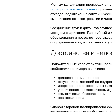
Монтаж канализации производится 
полипропиленовые фитинги
применя
отходов, подключения сантехнически
смешивания потоков, ревизии и чист
Соединение труб и фитингов осущес
методом сваривания. Раструбный и 
оборудования и позволяет состыкова
оборудование в виде паяльника втул
Достоинства и недо
Положительные характеристики пол
свойствами полимера в их числе:
долговечность и прочность;
отсутствие отложений на внутре
инертность по отношению к хим
увеличенная термостойкость из
экологическая безопасность;
невысокая цена.
Слабой стороной полипропилена счит
как канализационные трубы закрыты 