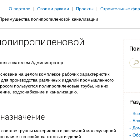
Jump to navigation
О портале
Своими руками
Проекты
Строительные фи
Преимущества полипропиленовой канализации
полипропиленовой
Пои
пользователем
Администратор
снована на целом комплексе рабочих характеристик,
 для производства различных изделий промышленного
росом пользуются полипропиленовые трубы, из них
ение, водоснабжение и канализацию.
Раз
Все
 назначение
Бла
Дом
м составе группы материалов с различной молекулярной
Об
но влияет на свойства готовых изделий: