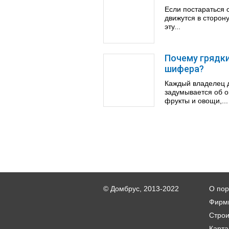
Если постараться 
движутся в сторон
эту...
Почему грядки
шифера?
Каждый владелец д
задумывается об о
фрукты и овощи,...
© Домбрус, 2013-2022
О пор
Фирм
Стро
Карта