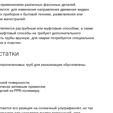
с применением различных фасонных деталей,
ются: для изменения направления движения жидких
х приборов и бытовой техники, разветвления или
ки магистралей.
твляется раструбным или муфтовым способам, а также
муфтовый способы не требуют дополнительного
ть трубы вручную, для сварки потребуется специальное
ок и пластин.
статки
ипропиленовых труб для канализации обусловлены
нней поверхности;
ически активным примесям;
делий из PPR-полимера;
ается его реакция на солнечный ультрафиолет, но так
грунтом или находятся внутри помещений, этот