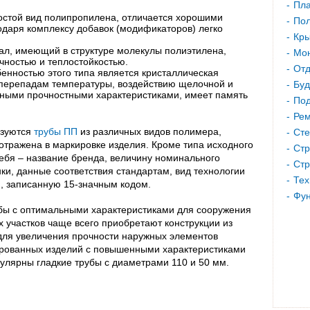
Пла
остой вид полипропилена, отличается хорошими
Пол
одаря комплексу добавок (модификаторов) легко
Кр
ал, имеющий в структуре молекулы полиэтилена,
Мон
чностью и теплостойкостью.
Отд
енностью этого типа является кристаллическая
к перепадам температуры, воздействию щелочной и
Буд
ьными прочностными характеристиками, имеет память
Под
Рем
ьзуются
трубы ПП
из различных видов полимера,
Сте
тражена в маркировке изделия. Кроме типа исходного
Стр
ебя – название бренда, величину номинального
Стр
ки, данные соответствия стандартам, вид технологии
Тех
, записанную 15-значным кодом.
Фу
бы с оптимальными характеристиками для сооружения
 участков чаще всего приобретают конструкции из
для увеличения прочности наружных элементов
ированных изделий с повышенными характеристиками
пулярны гладкие трубы с диаметрами 110 и 50 мм.