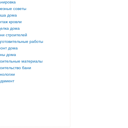
нировка
езные советы
ыша дома
таж кровли
елка дома
ни строителей
готовительные работы
онт дома
ны дома
оительные материалы
оительство бани
нологии
ндамент