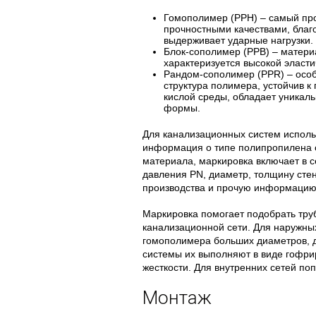
Гомополимер (PPH) – самый пр
прочностными качествами, благ
выдерживает ударные нагрузки.
Блок-сополимер (PPB) – матери
характеризуется высокой эласти
Рандом-сополимер (PPR) – особ
структура полимера, устойчив 
кислой среды, обладает уникал
формы.
Для канализационных систем испол
информация о типе полипропилена о
материала, маркировка включает в с
давления PN, диаметр, толщину стен
производства и прочую информацию
Маркировка помогает подобрать тру
канализационной сети. Для наружных
гомополимера больших диаметров, 
системы их выполняют в виде гофр
жесткости. Для внутренних сетей по
Монтаж