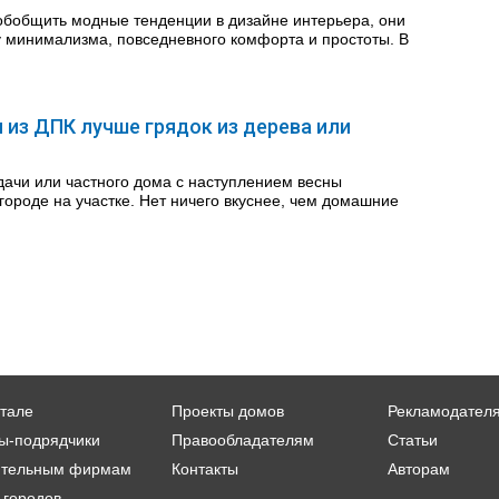
обобщить модные тенденции в дизайне интерьера, они
у минимализма, повседневного комфорта и простоты. В
 из ДПК лучше грядок из дерева или
ачи или частного дома с наступлением весны
городе на участке. Нет ничего вкуснее, чем домашние
тале
Проекты домов
Рекламодател
ы-подрядчики
Правообладателям
Статьи
ительным фирмам
Контакты
Авторам
 городов