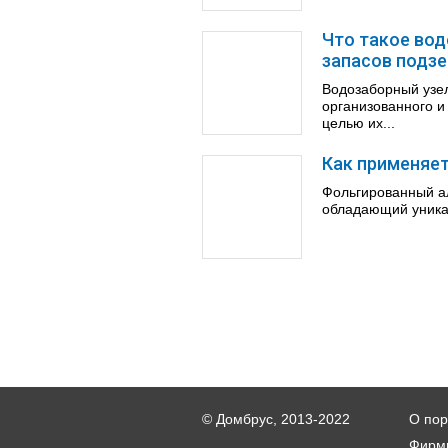
Что такое вод
запасов подз
Водозаборный узе
организованного и
целью их...
Как применяе
Фольгированный а
обладающий уника
© Домбрус, 2013-2022
О пор
Фирм