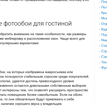
Пла
.
Пол
Кр
Мон
 фотообои для гостиной
Отд
Буд
братить внимание на такие особенности, как размеры
Под
кже меблировку и расположение окон. Чаще всего для
Рем
опулярными вариантами:
Сте
Стр
Стр
Тех
Фу
обои, на которых изображена макросъемка или
ои пользуются стабильным спросом среди покупателей.
логии, удается достичь превосходного уровня
еизменно остаются довольными собственным выбором.
 интересны тем, что позволят расширить пространство
делать помещение более самобытным. Если на обоях
, то они обязательно будут привлекать к себе
т наличие хорошего вкуса у владельцев.