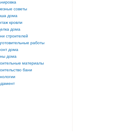
нировка
езные советы
ыша дома
таж кровли
елка дома
ни строителей
готовительные работы
онт дома
ны дома
оительные материалы
оительство бани
нологии
ндамент