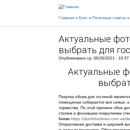
Вы
Главная
»
Блог
»
Полезные советы
»
здесь
Актуальные фото
выбрать для го
Опубликовано
ср, 05/26/2021 - 10:37
Актуальные фо
выбрат
Покупка обоев для гостиной являет
помещении собирается вся семья, а
торжества. По этой причине обои д
стилем и фоновыми покрытиями стен
Киеве
https://domfotooboev.com.ua/del
Оперативная доставка и широкий вы
выгодным решением. Обои представл