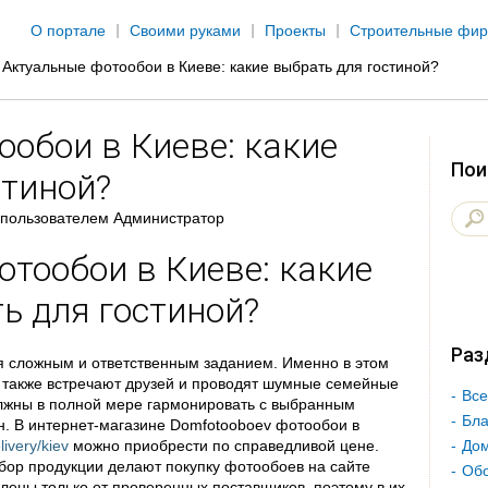
Jump to navigation
О портале
Своими руками
Проекты
Строительные фи
Актуальные фотообои в Киеве: какие выбрать для гостиной?
обои в Киеве: какие
Пои
стиной?
пользователем
Администратор
тообои в Киеве: какие
ь для гостиной?
Раз
ся сложным и ответственным заданием. Именно в этом
 также встречают друзей и проводят шумные семейные
Все
олжны в полной мере гармонировать с выбранным
Бла
. В интернет-магазине Domfotooboev фотообои в
ivery/kiev
можно приобрести по справедливой цене.
Дом
бор продукции делают покупку фотообоев на сайте
Об
ены только от проверенных поставщиков, поэтому в их