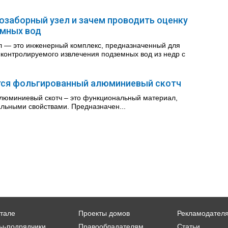
озаборный узел и зачем проводить оценку
емных вод
л — это инженерный комплекс, предназначенный для
 контролируемого извлечения подземных вод из недр с
тся фольгированный алюминиевый скотч
люминиевый скотч – это функциональный материал,
льными свойствами. Предназначен...
тале
Проекты домов
Рекламодател
ы-подрядчики
Правообладателям
Статьи