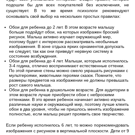
подошли бы для всех покупателей без исключения, не
существует. В то же время психологи рекомендуют
основывать свой выбор на нескольких простых правилах:
Обои для ребенка до 2 лет. В этом возрасте малышу
больше подойдут обои, на которых изображен броский
рисунок. Малыш активно изучает окружающий мир,
поэтому будет с интересом рассматривать необычные
изображения. В зоне отдыха ярких орнаментов допускать
не следует, так как они приведут нервную систему в
состояние возбуждения.
Обои для ребенка до 4 лет. Малыши, которым исполнилось
3-4 годика, отлично воспринимают естественные оттенки.
По этой причине стены можно смело украшать рисунками с
мультгероями, животными героями сказок. Помните, что
размеры предметов на изображении не должны превышать
рост самого малыша.
Обои для ребенка в дошкольном возрасте. Для аудитории в
этом возрасте лучше приобрести обои с неброскими
оттенками. В это время ребенок начинает активно изучать
различные науки и окружающий мир, поэтому лучше клеить
обои в два уровня, чтобы не пришлось менять изображение
полностью, если малыш решит проявить свое творчество.
Если ребенку исполнилось 6 лет, то можно порекомендовать
изображения с рисунком в вертикальной плоскости. Дети от 9