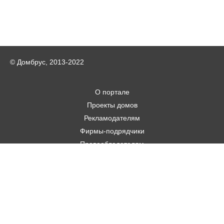
© Домбрус, 2013-2022
О портале
Проекты домов
Рекламодателям
Фирмы-подрядчики
Правообладателям
Статьи
Строительным фирмам
Контакты
Авторам
Карта городов