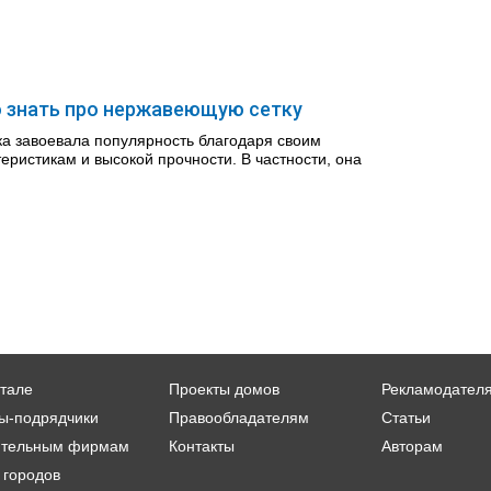
о знать про нержавеющую сетку
а завоевала популярность благодаря своим
еристикам и высокой прочности. В частности, она
тале
Проекты домов
Рекламодател
ы-подрядчики
Правообладателям
Статьи
ительным фирмам
Контакты
Авторам
 городов