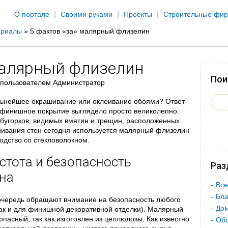
Jump to navigation
О портале
Своими руками
Проекты
Строительные фи
ериалы
»
5 фактов «за» малярный флизелин
малярный флизелин
Пои
пользователем
Администратор
льнейшее окрашивание или оклеивание обоями? Ответ
ы финишное покрытие выглядело просто великолепно:
, бугорков, видимых вмятин и трещин, расположенных
ивания стен сегодня используется малярный флизелин
дство со стекловолокном.
стота и безопасность
Раз
на
Все
Бла
очередь обращают внимание на безопасность любого
Дом
так и для финишной декоративной отделки). Малярный
пасный, так как изготовлен из целлюлозы. Как известно
Об