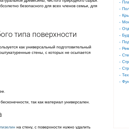
натуральной древесины, чистого природного сырья.
Пла
бсолютно безопасного для всех членов семьи, для
Пол
Кр
Мон
Отд
бого типа поверхности
Буд
Под
льзуется как универсальный подготовительный
Рем
оштукатуренные стены, с которых не осыпается
Сте
Стр
Стр
Тех
Фу
ее.
бесконечности, так как материал универсален.
а
лизелин
на стену, с поверхности нужно удалить