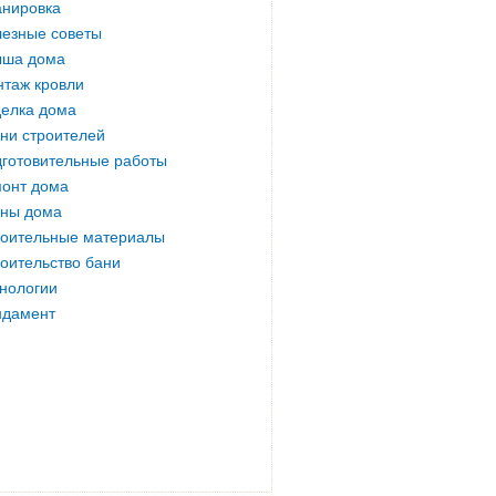
нировка
езные советы
ыша дома
таж кровли
елка дома
ни строителей
готовительные работы
онт дома
ны дома
оительные материалы
оительство бани
нологии
ндамент