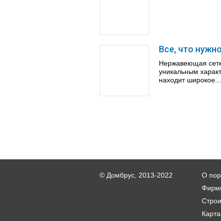
Все, что нужн
Нержавеющая сетк
уникальным характ
находит широкое...
© Домбрус, 2013-2022
О пор
Фирм
Стро
Карта