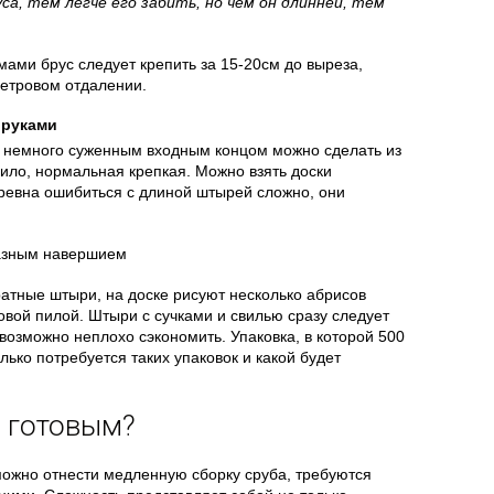
а, тем легче его забить, но чем он длинней, тем
ами брус следует крепить за 15-20см до выреза,
метровом отдалении.
 руками
 немного суженным входным концом можно сделать из
вило, нормальная крепкая. Можно взять доски
ревна ошибиться с длиной штырей сложно, они
атные штыри, на доске рисуют несколько абрисов
вой пилой. Штыри с сучками и свилью сразу следует
возможно неплохо сэкономить. Упаковка, в которой 500
олько потребуется таких упаковок и какой будет
ь готовым?
ожно отнести медленную сборку сруба, требуются