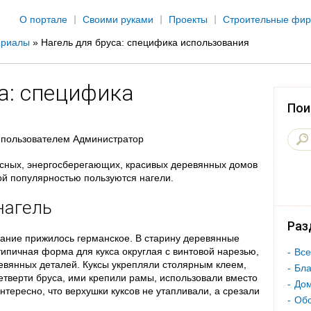
Jump to navigation
О портале
Своими руками
Проекты
Строительные фи
ериалы
»
Нагель для бруса: специфика использования
а: специфика
Пои
пользователем
Администратор
асных, энергосберегающих, красивых деревянных домов
й популярностью пользуются нагели.
нагель
Раз
вание прижилось германское. В старину деревянные
типичная форма для кукса округлая с винтовой нарезью,
Все
евянных деталей. Куксы укрепляли столярным клеем,
Бла
етверти бруса, ими крепили рамы, использовали вместо
Дом
Интересно, что верхушки куксов не утапливали, а срезали
Об