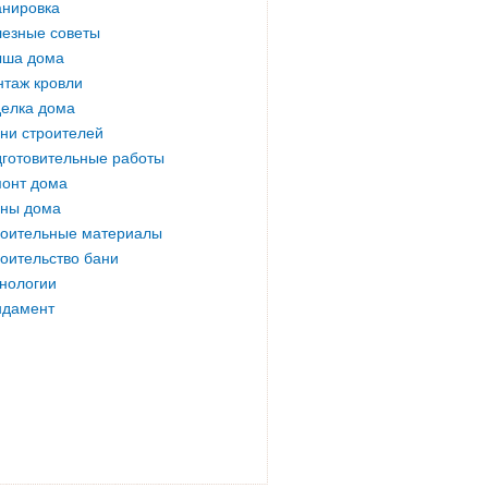
нировка
езные советы
ыша дома
таж кровли
елка дома
ни строителей
готовительные работы
онт дома
ны дома
оительные материалы
оительство бани
нологии
ндамент