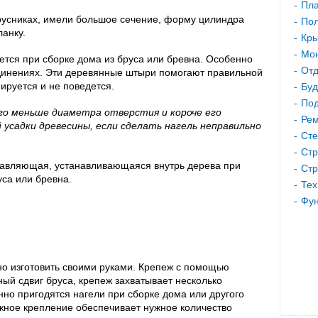
Пла
русниках, имели большое сечение, форму цилиндра
Пол
анку.
Кр
Мон
ется при сборке дома из бруса или бревна. Особенно
Отд
единениях. Эти деревянные штыри помогают правильной
ируется и не поведется.
Буд
Под
го меньше диаметра отверстия и короче его
Рем
 усадки древесины, если сделать нагель неправильно
Сте
Стр
равляющая, устанавливающаяся внутрь дерева при
Стр
уса или бревна.
Тех
Фу
но изготовить своими руками. Крепеж с помощью
ый сдвиг бруса, крепеж захватывает несколько
нно пригодятся нагели при сборке дома или другого
жное крепление обеспечивает нужное количество