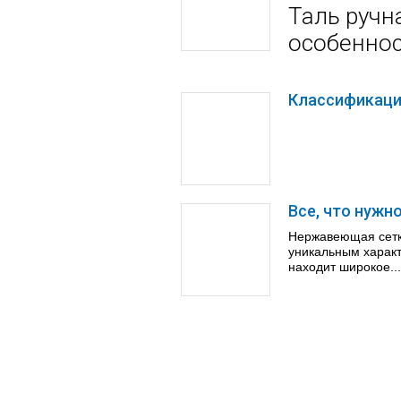
Таль ручн
особенно
Классификаци
Все, что нужн
Нержавеющая сетк
уникальным характ
находит широкое...