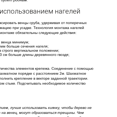
 будет родным.
 использованием нагелей
ксировать венцы сруба, удерживая от поперечных
мацию при усадке. Технология монтажа нагелей
 монтаже обязательны следующие действия:
а венца минимум;
3мм больше сечения нагеля;
в строго вертикальном положении;
3 см больше длины деревянного гвоздя;
оличества элементов крепежа. Соединение с помощью
шахматном порядке с расстоянием 2м. Шахматное
олнить крепление в векторе заданной траектории.
вом стыке. Подсчитывать необходимое количество
лием, лучше использовать киянку, чтобы дерево не
 на венец, могут образоваться трещины. Чем