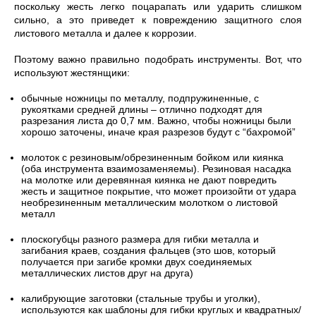
поскольку жесть легко поцарапать или ударить слишком
сильно, а это приведет к повреждению защитного слоя
листового металла и далее к коррозии.
Поэтому важно правильно подобрать инструменты. Вот, что
используют жестянщики:
обычные ножницы по металлу, подпружиненные, с
рукоятками средней длины – отлично подходят для
разрезания листа до 0,7 мм. Важно, чтобы ножницы были
хорошо заточены, иначе края разрезов будут с “бахромой”
молоток с резиновым/обрезиненным бойком или киянка
(оба инструмента взаимозаменяемы). Резиновая насадка
на молотке или деревянная киянка не дают повредить
жесть и защитное покрытие, что может произойти от удара
необрезиненным металлическим молотком о листовой
металл
плоскогубцы разного размера для гибки металла и
загибания краев, создания фальцев (это шов, который
получается при загибе кромки двух соединяемых
металлических листов друг на друга)
калибрующие заготовки (стальные трубы и уголки),
используются как шаблоны для гибки круглых и квадратных/