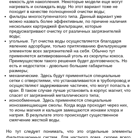
емкость для накопления. Некоторые модели еще могут
нагревать и охлаждать воду. Но этот вариант тоже не
походит в качестве полноценной очистки воды;
фильтры многоступенчатого типа. Данный вариант уже
можно назвать более эффективным, по причине наличия
нескольких картриджей фильтрации, которые
предусматривают очистку от различных загрязнителей
воды;
угольные. Тут очистка воды осуществляется благодаря
явлению адсорбции, только притягиванию фильтрующим
элементом всех загрязнителей на себя. Обычно тут
применяется активированный уголь из скорлупы кокоса.
Преимуществом такого решения будет долговечность. Но
есть и недостаток - довольно большие габаритные
размеры;
механические. Здесь будут применяться специальные
сетки с отверстиями, что устанавливаются в трубопровод и
осуществляют задерживание частичек, что могут попасть в
кран. В таком случае лучше установить в корпус магнит, что
спасет от загрязнений металлического типа;
ионообменные. Здесь применяются специальные
ионозамещающие смолы. Когда вода проходит через них,
то ионы магния и кальция замещаются ионами хлора и
натрия. В результате этого происходит существенное
смягчение жесткой воды.
Но тут следует понимать, что это отдельные элементы
фильтрационных систем. Для частного дома, скорее всего,