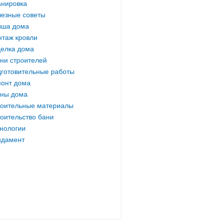
нировка
езные советы
ыша дома
таж кровли
елка дома
ни строителей
готовительные работы
онт дома
ны дома
оительные материалы
оительство бани
нологии
ндамент