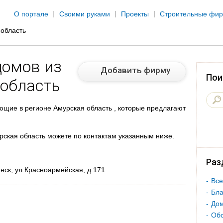
Jump to navigation
О портале
Своими руками
Проекты
Строительные фи
 область
домов из
Добавить фирму
Пои
 область
щие в регионе Амурская область , которые предлагают
урская область можете по контактам указанным ниже.
Раз
нск, ул.Красноармейская, д.171
Все
Бла
Дом
Об