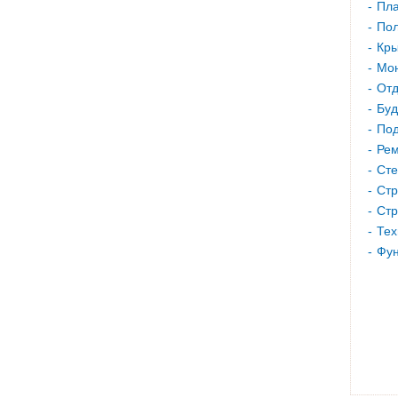
Пла
Пол
Кр
Мон
Отд
Буд
Под
Рем
Сте
Стр
Стр
Тех
Фу