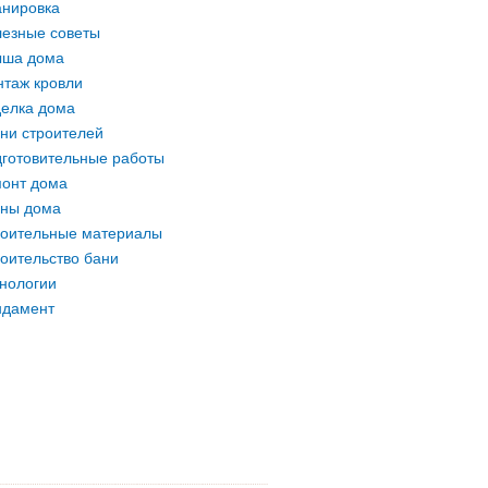
нировка
езные советы
ыша дома
таж кровли
елка дома
ни строителей
готовительные работы
онт дома
ны дома
оительные материалы
оительство бани
нологии
ндамент