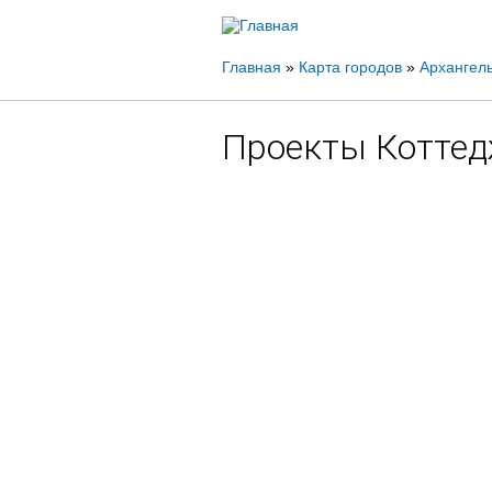
Вы
Главная
»
Карта городов
»
Архангель
здесь
Проекты Котте