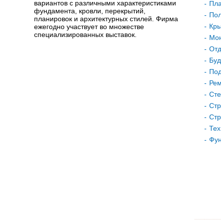
вариантов с различными характеристиками
Пла
фундамента, кровли, перекрытий,
Пол
планировок и архитектурных стилей. Фирма
Кр
ежегодно участвует во множестве
специализированных выставок.
Мон
Отд
Буд
Под
Рем
Сте
Стр
Стр
Тех
Фу