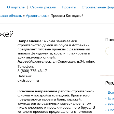
Jump to navigation
О портале
Своими руками
Проекты
Строительные фи
ская область
»
Архангельск
»
Проекты Коттеджей
джей
Пои
Направление:
Фирма занимаемся
строительство домов из бруса в Астрахани,
предлагает готовые проекты с различными
типами фундамента, кровли, планировки и
архитектурных стилей.
Адрес:
Архангельск
, ул.Советская, д.34, офис
Телефон:
8 (800) 775-43-17
Вебсайт:
ekstradom.ru
Раз
Основное направление работы строительной
Все
фирмы – постройка коттеджей. Кроме того
Бла
предлагаются проекты бань, гаражей,
таунхаузов из различных материалов, в том
Дом
числе клееного и профилированного бруса. В
Об
каталоге проектов представлены множество