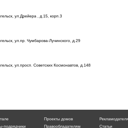
ельск, ул.Дрейера , д.15, корп.3
гельск, ул.пр. Чумбарова-Лучинского, д.29
гельск, ул.просп. Советских Космонавтов, д.148
тале
Проекты домов
Рекламодател
ы-подрядчики
Правообладателям
Статьи