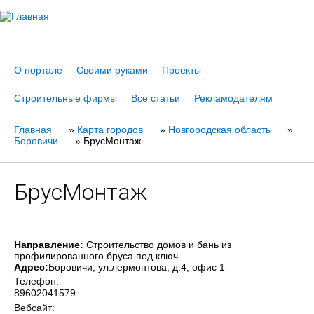
Jump to navigation
О портале
Своими руками
Проекты
Строительные фирмы
Все статьи
Рекламодателям
Главная
Вы
»
Карта городов
»
Новгородская область
»
Боровичи
»
БрусМонтаж
здесь
БрусМонтаж
Направление:
Строительство домов и бань из
профилированного бруса под ключ.
Адрес:
Боровичи
, ул.лермонтова, д.4, офис 1
Телефон:
89602041579
Вебсайт: