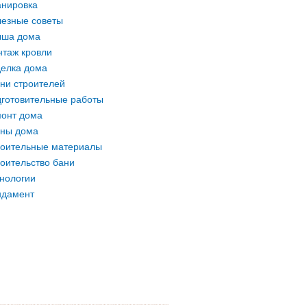
нировка
езные советы
ыша дома
таж кровли
елка дома
ни строителей
готовительные работы
онт дома
ны дома
оительные материалы
оительство бани
нологии
ндамент