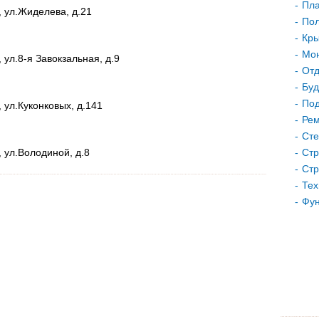
Пла
, ул.Жиделева, д.21
Пол
Кр
Мон
 ул.8-я Завокзальная, д.9
Отд
Буд
Под
 ул.Куконковых, д.141
Рем
Сте
 ул.Володиной, д.8
Стр
Стр
Тех
Фу