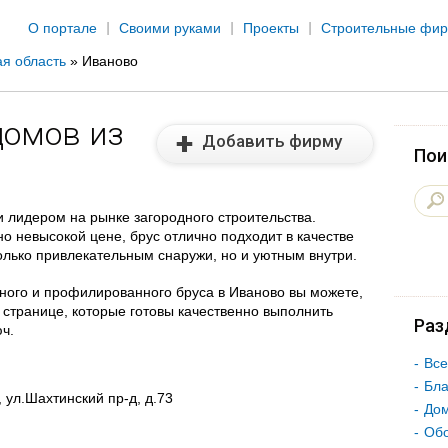
Jump to navigation
О портале
Своими руками
Проекты
Строительные фи
я область
»
Иваново
домов из
Добавить фирму
Пои
и лидером на рынке загородного строительства.
но невысокой цене, брус отлично подходит в качестве
олько привлекательным снаружи, но и уютным внутри.
еного и профилированного бруса в Иваново вы можете,
 странице, которые готовы качественно выполнить
Раз
ч.
Все
Бла
 ул.Шахтинский пр-д, д.73
Дом
Об