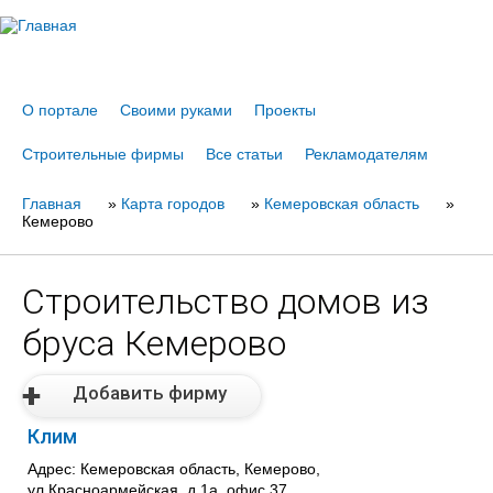
Jump to navigation
О портале
Своими руками
Проекты
Строительные фирмы
Все статьи
Рекламодателям
Главная
Вы
»
Карта городов
»
Кемеровская область
»
Кемерово
здесь
Строительство домов из
бруса Кемерово
Добавить фирму
Клим
Адрес: Кемеровская область, Кемерово,
ул.Красноармейская, д.1а, офис 37