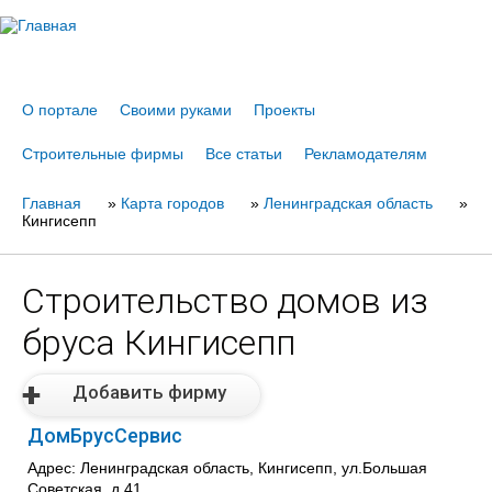
Jump to navigation
О портале
Своими руками
Проекты
Строительные фирмы
Все статьи
Рекламодателям
Главная
Вы
»
Карта городов
»
Ленинградская область
»
Кингисепп
здесь
Строительство домов из
бруса Кингисепп
Добавить фирму
ДомБрусСервис
Адрес: Ленинградская область, Кингисепп, ул.Большая
Советская, д.41