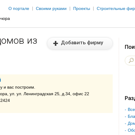
Jump to navigation
О портале
Своими руками
Проекты
Строительные фи
ечора
домов из
Добавить фирму
Пои
й
у и вас построим.
ора, ул. ул. Ленинградская 25, д.34, офис 22
Раз
42424
Все
Бла
Дом
Об