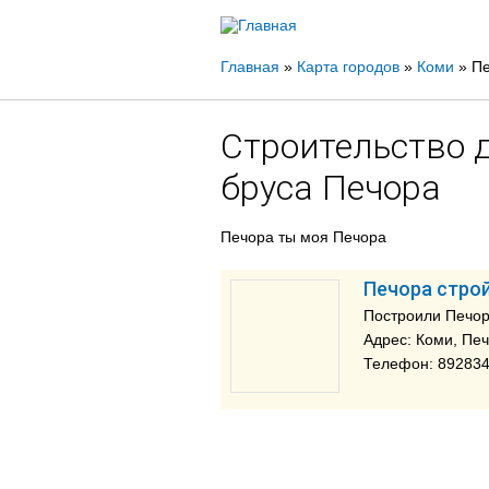
Вы
Главная
»
Карта городов
»
Коми
»
П
здесь
Строительство 
бруса Печора
Печора ты моя Печора
Печора стро
Построили Печор
Адрес: Коми, Печ
Телефон: 89283