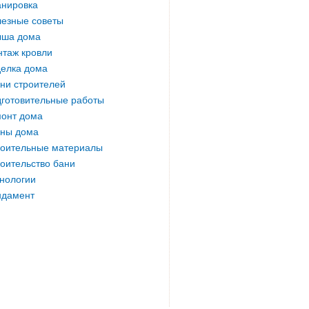
нировка
езные советы
ыша дома
таж кровли
елка дома
ни строителей
готовительные работы
онт дома
ны дома
оительные материалы
оительство бани
нологии
ндамент