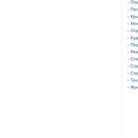
Пла
Пол
Кр
Мон
Отд
Буд
Под
Рем
Сте
Стр
Стр
Тех
Фу