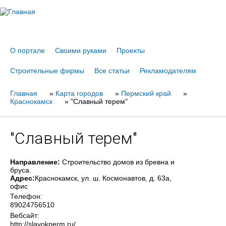
Jump to navigation
О портале
Своими руками
Проекты
Строительные фирмы
Все статьи
Рекламодателям
Главная
Вы
»
Карта городов
»
Пермский край
»
Краснокамск
»
"Славный терем"
здесь
"Славный терем"
Направление:
Строительство домов из бревна и
бруса.
Адрес:
Краснокамск
, ул. ш. Космонавтов, д. 63а,
офис
Телефон:
89024756510
Вебсайт:
http://slavokperm.ru/