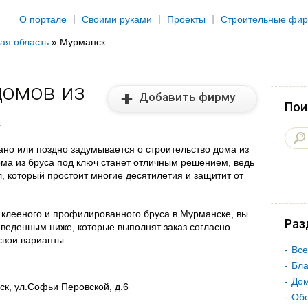
Jump to navigation
О портале
Своими руками
Проекты
Строительные фи
ая область
»
Мурманск
домов из
Добавить фирму
Пои
к
но или поздно задумывается о строительство дома из
ома из бруса под ключ станет отличным решением, ведь
, который простоит многие десятилетия и защитит от
 клееного и профилированного бруса в Мурманске, вы
Раз
иведенным ниже, которые выполнят заказ согласно
свои варианты.
Все
Бла
Дом
к, ул.Софьи Перовской, д.6
Об