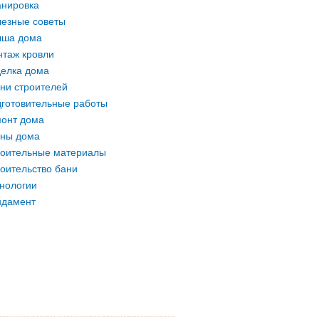
нировка
езные советы
ыша дома
таж кровли
елка дома
ни строителей
готовительные работы
онт дома
ны дома
оительные материалы
оительство бани
нологии
ндамент