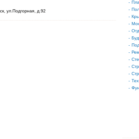
Пла
Пол
к, ул.Подгорная, д.92
Кр
Мон
Отд
Буд
Под
Рем
Сте
Стр
Стр
Тех
Фу