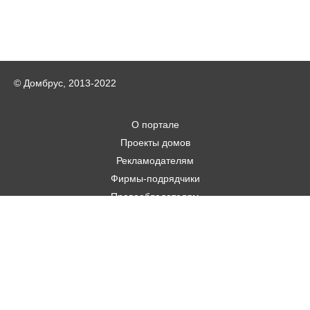
© Домбрус, 2013-2022
О портале
Проекты домов
Рекламодателям
Фирмы-подрядчики
Правообладателям
Статьи
Строительным фирмам
Контакты
Авторам
Карта городов