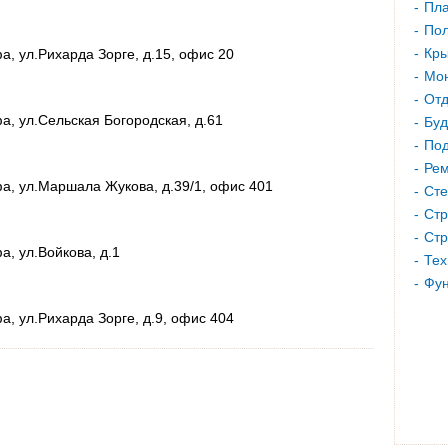
Пла
Пол
Кр
а, ул.Рихарда Зорге, д.15, офис 20
Мон
Отд
а, ул.Сельская Богородская, д.61
Буд
Под
Рем
а, ул.Маршала Жукова, д.39/1, офис 401
Сте
Стр
Стр
а, ул.Войкова, д.1
Тех
Фу
а, ул.Рихарда Зорге, д.9, офис 404