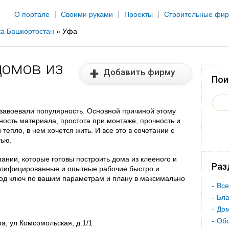
Jump to navigation
О портале
Своими руками
Проекты
Строительные фи
ка Башкортостан
»
Уфа
домов из
Добавить фирму
Пои
 завоевали популярность. Основной причиной этому
ность материала, простота при монтаже, прочность и
тепло, в нем хочется жить. И все это в сочетании с
тью.
ании, которые готовы построить дома из клееного и
Раз
алифицированные и опытные рабочие быстро и
 под ключ по вашим параметрам и плану в максимально
Все
Бла
Дом
Об
а, ул.Комсомольская, д.1/1