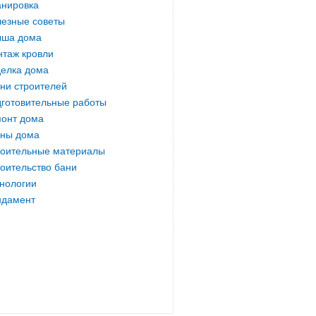
нировка
езные советы
ыша дома
таж кровли
елка дома
ни строителей
готовительные работы
онт дома
ны дома
оительные материалы
оительство бани
нологии
ндамент