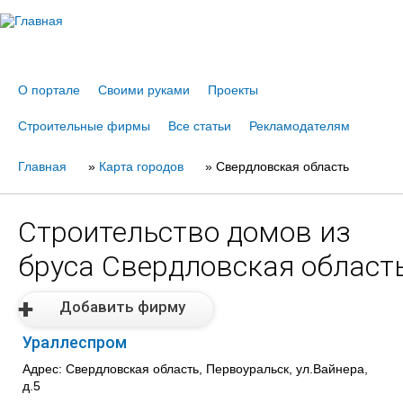
Jump to navigation
О портале
Своими руками
Проекты
Строительные фирмы
Все статьи
Рекламодателям
Главная
Вы
»
Карта городов
»
Свердловская область
здесь
Строительство домов из
бруса Свердловская област
Добавить фирму
Ураллеспром
Адрес: Свердловская область, Первоуральск, ул.Вайнера,
д.5