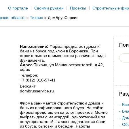
Jump to navigation
О портале
Своими руками
Проекты
Строительные фи
ская область
»
Тихвин
»
ДомБрусСервис
Пои
Направление:
Фирма предлагает дома и
бани из бруса под ключ в Воронеже. При
строительстве применяются различные виды
фундамента.
Адрес:
Тихвин
, ул.Машиностроителей, д.42,
офис
Телефон:
+7 (812) 916-57-41
Вебсайт:
dombrusservice.ru
Раз
Фирма занимается строительством домов и
Все
бань из профилированного бруса. На сайте
Бла
фирмы представлен каталог проектов. Можно
выбрать дом с мансардой, одноэтажный или
Дом
полутороэтажный. Также предлагаются бани
Об
из бруса, бытовки и беседки. Работы