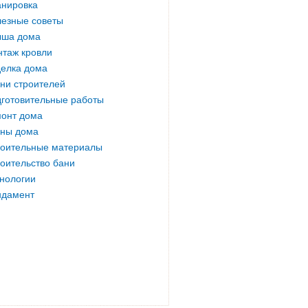
нировка
езные советы
ыша дома
таж кровли
елка дома
ни строителей
готовительные работы
онт дома
ны дома
оительные материалы
оительство бани
нологии
ндамент