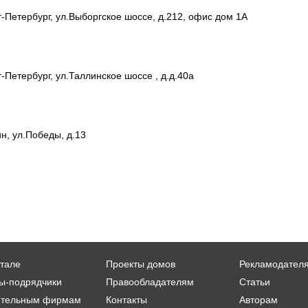
т-Петербург, ул.Выборгское шоссе, д.212, офис дом 1А
-Петербург, ул.Таллинское шоссе , д.д.40а
н, ул.Победы, д.13
тале
Проекты домов
Рекламодател
ы-подрядчики
Правообладателям
Статьи
ительным фирмам
Контакты
Авторам