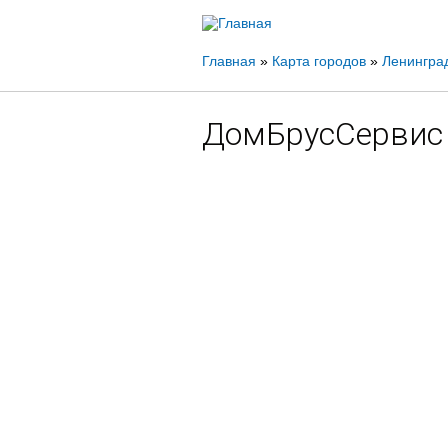
Вы
Главная
»
Карта городов
»
Ленинград
здесь
ДомБрусСервис