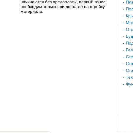
начинаются без предоплаты, первый взнос
Пла
необходим только при доставке на стройку
Пол
материала.
Кр
Мон
Отд
Буд
Под
Рем
Сте
Стр
Стр
Тех
Фу