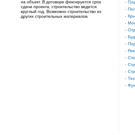
на объект. В договоре фиксируется срок
Пла
сдачи проекта, строительство ведется
Пол
круглый год. Возможно строительство из
Кр
других строительных материалов.
Мон
Отд
Буд
Под
Рем
Сте
Стр
Стр
Тех
Фу