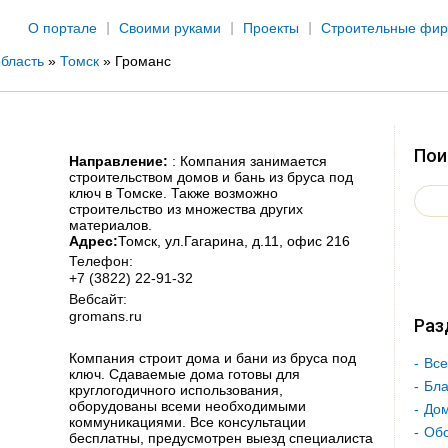
Jump to navigation
О портале
Своими руками
Проекты
Строительные фи
бласть
»
Томск
»
Громанс
Пои
Направление:
: Компания занимается
строительством домов и бань из бруса под
ключ в Томске. Также возможно
строительство из множества других
материалов.
Адрес:
Томск
, ул.Гагарина, д.11, офис 216
Телефон:
+7 (3822) 22-91-32
Вебсайт:
gromans.ru
Раз
Компания строит дома и бани из бруса под
Все
ключ. Сдаваемые дома готовы для
Бла
круглогодичного использования,
оборудованы всеми необходимыми
Дом
коммуникациями. Все консультации
Об
бесплатны, предусмотрен выезд специалиста