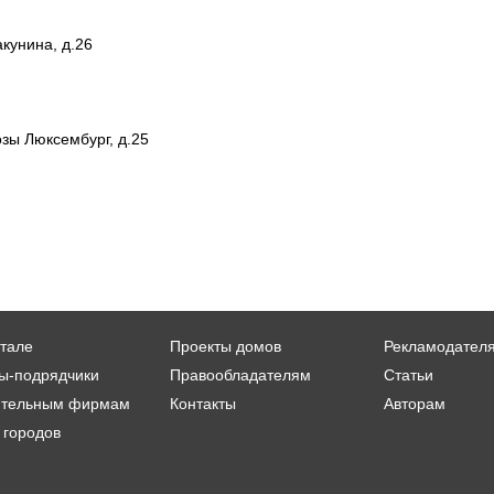
акунина, д.26
озы Люксембург, д.25
тале
Проекты домов
Рекламодател
ы-подрядчики
Правообладателям
Статьи
ительным фирмам
Контакты
Авторам
 городов