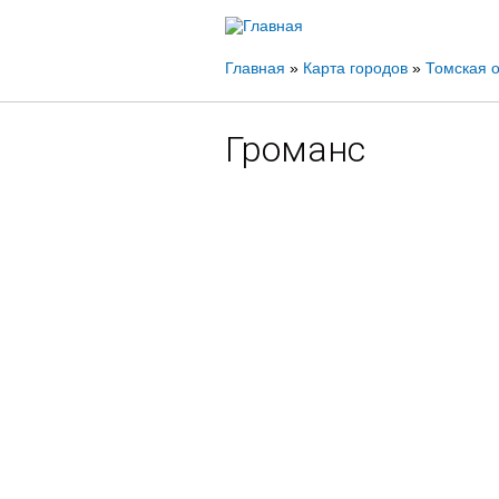
Вы
Главная
»
Карта городов
»
Томская о
здесь
Громанс