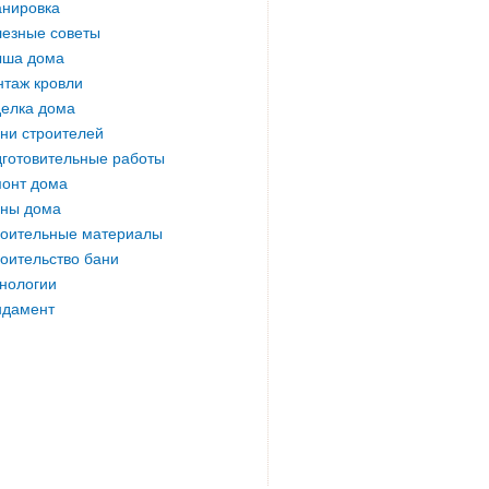
нировка
езные советы
ыша дома
таж кровли
елка дома
ни строителей
готовительные работы
онт дома
ны дома
оительные материалы
оительство бани
нологии
ндамент