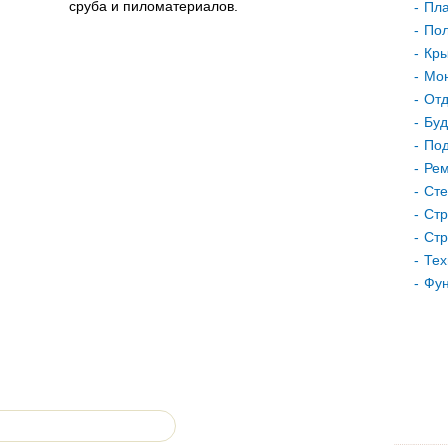
сруба и пиломатериалов.
Пла
Пол
Кр
Мон
Отд
Буд
Под
Рем
Сте
Стр
Стр
Тех
Фу