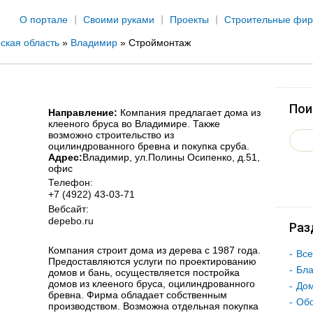
Jump to navigation
О портале
Своими руками
Проекты
Строительные фи
ская область
»
Владимир
»
Строймонтаж
Пои
Направление:
Компания предлагает дома из
клееного бруса во Владимире. Также
возможно строительство из
оцилиндрованного бревна и покупка сруба.
Адрес:
Владимир
, ул.Полины Осипенко, д.51,
офис
Телефон:
+7 (4922) 43-03-71
Вебсайт:
depebo.ru
Раз
Компания строит дома из дерева с 1987 года.
Все
Предоставляются услуги по проектированию
Бла
домов и бань, осуществляется постройка
домов из клееного бруса, оцилиндрованного
Дом
бревна. Фирма обладает собственным
Об
производством. Возможна отдельная покупка