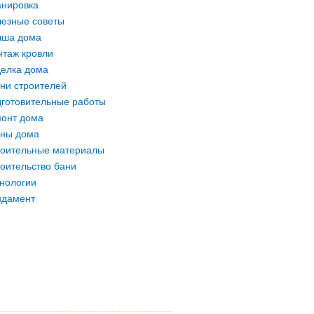
нировка
езные советы
ыша дома
таж кровли
елка дома
ни строителей
готовительные работы
онт дома
ны дома
оительные материалы
оительство бани
нологии
ндамент