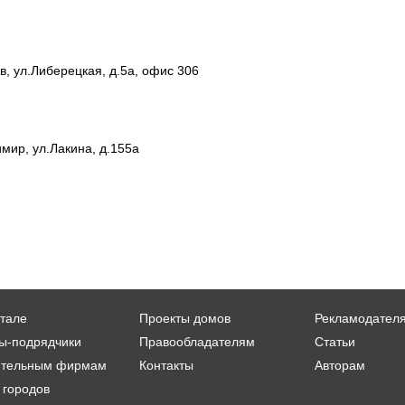
в, ул.Либерецкая, д.5а, офис 306
мир, ул.Лакина, д.155а
тале
Проекты домов
Рекламодател
ы-подрядчики
Правообладателям
Статьи
ительным фирмам
Контакты
Авторам
 городов