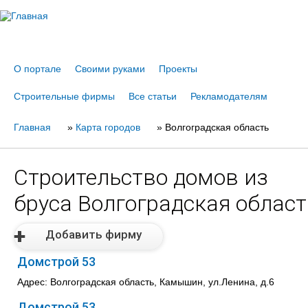
Jump to navigation
О портале
Своими руками
Проекты
Строительные фирмы
Все статьи
Рекламодателям
Главная
Вы
»
Карта городов
»
Волгоградская область
здесь
Строительство домов из
бруса Волгоградская област
Добавить фирму
Домстрой 53
Адрес: Волгоградская область, Камышин, ул.Ленина, д.6
Домстрой 53