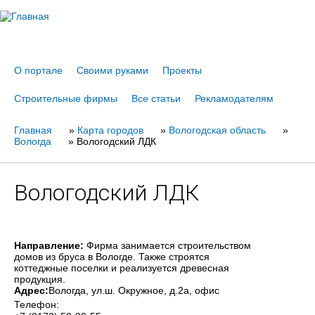
Jump to navigation
О портале
Своими руками
Проекты
Строительные фирмы
Все статьи
Рекламодателям
Главная
Вы
»
Карта городов
»
Вологодская область
»
Вологда
»
Вологодский ЛДК
здесь
Вологодский ЛДК
Направление:
Фирма занимается строительством
домов из бруса в Вологде. Также строятся
коттеджные поселки и реализуется древесная
продукция.
Адрес:
Вологда
, ул.ш. Окружное, д.2а, офис
Телефон: