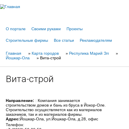
Jump to navigation
О портале
Своими руками
Проекты
Строительные фирмы
Все статьи
Рекламодателям
Главная
Вы
»
Карта городов
»
Респулика Марий Эл
»
Йошкар-Ола
»
Вита-строй
здесь
Вита-строй
Направление:
: Компания занимается
строительством домов и бань из бруса в Йокор-Оле.
Строительство осуществляется как из материалов
заказчиков, так и из материалов фирмы.
Адрес:
Йошкар-Ола
, ул.Йошкар-Ола, д.28, офис
Телефон: