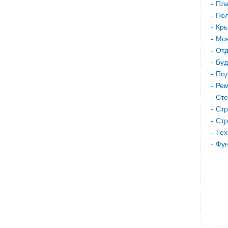
Пла
Пол
Кр
Мон
Отд
Буд
Под
Рем
Сте
Стр
Стр
Тех
Фу