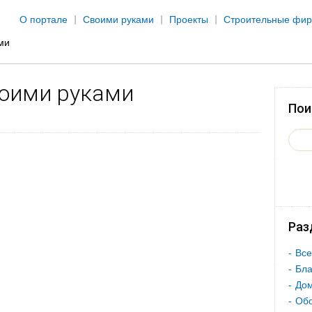
Jump to navigation
О портале
Своими руками
Проекты
Строительные фи
ми
воими руками
Пои
Раз
Все
Бла
Дом
Об