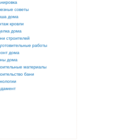
нировка
езные советы
ыша дома
таж кровли
елка дома
ни строителей
готовительные работы
онт дома
ны дома
оительные материалы
оительство бани
нологии
ндамент