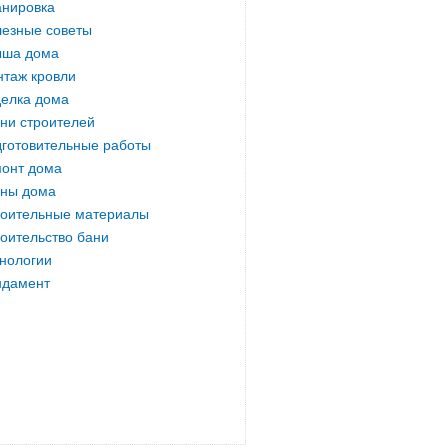
нировка
езные советы
ыша дома
таж кровли
елка дома
ни строителей
готовительные работы
онт дома
ны дома
оительные материалы
оительство бани
нологии
ндамент