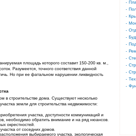
Пла
Пол
Кр
Мон
Отд
Буд
Под
Рем
Сте
ланируемая площадь которого составит 150-200 кв. м.,
Стр
соток. Разумеется, точного соответствия данной
Стр
тичь. Но при ее фатальном нарушении ликвидность
Тех
Фу
стка
ом в строительстве дома. Существуют несколько
участка земли для строительства недвижимости:
риобретения участка, доступности коммуникаций и
ов, необходимо обратить внимание и на ряд нюансов.
ых окрестностей.
участка от соседних домов.
расположения выбираемого участка, экологическая