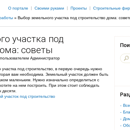
Jump to navigation
О портале
Своими руками
Проекты
Строительные фи
работы
»
Выбор земельного участка под строительство дома: совет
го участка под
Пои
дома: советы
пользователем
Администратор
о участка под строительство, в первую очередь нужно
торая вам необходима. Земельный участок должен быть
ишком маленьким. Нужно изначально определиться с
отите на нем построить. При этом стоит соблюдать
 десяти.
Раз
Все
Бла
Дом
Об