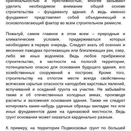
оригинальностью и престижностью, многие забывают
уделить необходимое внимание общей основе
строительства – фундаменту здания. А ведь именно
фундамент представляет собой объединяющий и
основополагающий фактор во всем строительном ремесле.
Пожалуй, самое главное в этом всем – природные и
климатические условия, придерживаться которых
необходимо в первую очередь. Следует знать об осенних и
весенних паводках протекающих или близлежащих рек, озер,
либо же иных водоемов. Ведь любое прибрежное
строительство, в частности на пологой территории,
потенциально опасно для основания будущего здания, его
хозяйственных сооружений и построек. Кроме того,
строительству на отлогом месте всегда свойственны
всяческие скрытые опасности наподобие карстовых явлений,
вспучиваний и оседаний грунта на участке. Не забывайте
также и об отечественных холодных зимах, производя
расчеты и заложения основания здания. Также не следует
копировать какие-нибудь удачные образцы закладки тех или
иных фундаментов даже на одинаковой местности. Ведь
грунт основания может оказаться кардинально разным.
К примеру, на территории Подмосковья грунт по большей