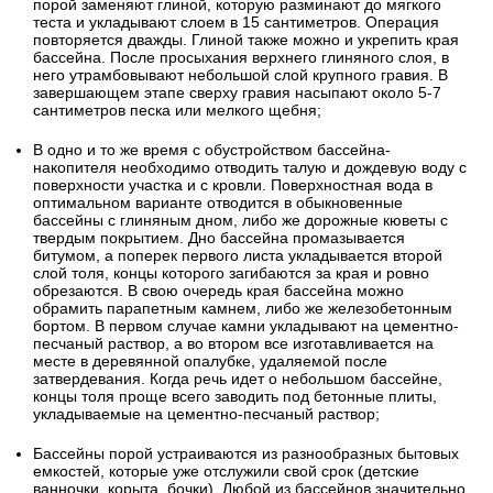
порой заменяют глиной, которую разминают до мягкого
теста и укладывают слоем в 15 сантиметров. Операция
повторяется дважды. Глиной также можно и укрепить края
бассейна. После просыхания верхнего глиняного слоя, в
него утрамбовывают небольшой слой крупного гравия. В
завершающем этапе сверху гравия насыпают около 5-7
сантиметров песка или мелкого щебня;
В одно и то же время с обустройством бассейна-
накопителя необходимо отводить талую и дождевую воду с
поверхности участка и с кровли. Поверхностная вода в
оптимальном варианте отводится в обыкновенные
бассейны с глиняным дном, либо же дорожные кюветы с
твердым покрытием. Дно бассейна промазывается
битумом, а поперек первого листа укладывается второй
слой толя, концы которого загибаются за края и ровно
обрезаются. В свою очередь края бассейна можно
обрамить парапетным камнем, либо же железобетонным
бортом. В первом случае камни укладывают на цементно-
песчаный раствор, а во втором все изготавливается на
месте в деревянной опалубке, удаляемой после
затвердевания. Когда речь идет о небольшом бассейне,
концы толя проще всего заводить под бетонные плиты,
укладываемые на цементно-песчаный раствор;
Бассейны порой устраиваются из разнообразных бытовых
емкостей, которые уже отслужили свой срок (детские
ванночки, корыта, бочки). Любой из бассейнов значительно