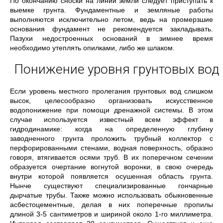
По окончанию сноски на линии земли следует приступать к
выемке грунта. Фундаментные и земляные работы
выполняются исключительно летом, ведь на промерзшие
основания фундамент не рекомендуется закладывать.
Пазухи недостроенных оснований в зимнее время
необходимо утеплять опилками, либо же шлаком.
Понижение уровня грунтовых вод
Если уровень местного пролегания грунтовых вод слишком
высок, целесообразно организовать искусственное
водопонижение при помощи дренажной системы. В этом
случае используется известный всем эффект в
гидродинамике: когда на определенную глубину
заводненного грунта проложить трубный коллектор с
перфорированными стенами, водная поверхность, образно
говоря, втягивается осями труб. В их поперечном сечении
образуется очертание вогнутой воронки, в свою очередь
внутри которой появляется осушенная область грунта.
Нынче существуют специализированные гончарные
дырчатые трубы. Также можно использовать обыкновенные
асбестоцементные, делая в них поперечные пропилы
длиной 3-5 сантиметров и шириной около 1-го миллиметра.