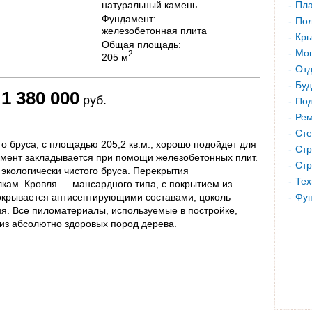
натуральный камень
Пла
Фундамент:
Пол
железобетонная плита
Кр
Общая площадь:
Мон
2
205 м
Отд
Буд
1 380 000
руб.
Под
Рем
Сте
о бруса, с площадью 205,2 кв.м., хорошо подойдет для
Стр
мент закладывается при помощи железобетонных плит.
Стр
экологически чистого бруса. Перекрытия
Тех
кам. Кровля — мансардного типа, с покрытием из
окрывается антисептирующими составами, цоколь
Фу
ня. Все пиломатериалы, используемые в постройке,
 из абсолютно здоровых пород дерева.