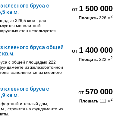
з клееного бруса с
1 500 000
от
5 кв.м.
2
Площать
326 м
щадью 326,5 кв.м., для
ьзуется монолитный
наружных стен используется
з клееного бруса общей
1 400 000
от
кв.м.
2
Площать
222 м
руса с общей площадью 222
а фундаменте из железобетонной
тены выполняются из клееного
з клееного бруса с
570 000
от
9 кв.м.
2
Площать
111 м
мфортный и теплый дом,
.м., строится на фундаменте из
литы.