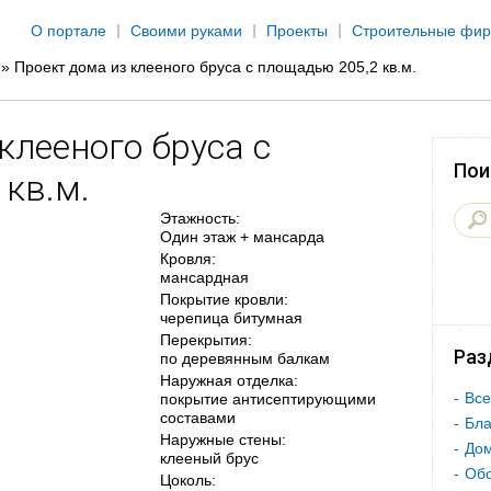
Jump to navigation
О портале
Своими руками
Проекты
Строительные фи
»
Проект дома из клееного бруса с площадью 205,2 кв.м.
клееного бруса с
Пои
кв.м.
Этажность:
Один этаж + мансарда
Кровля:
мансардная
Покрытие кровли:
черепица битумная
Перекрытия:
Раз
по деревянным балкам
Наружная отделка:
Все
покрытие антисептирующими
составами
Бла
Наружные стены:
Дом
клееный брус
Об
Цоколь: