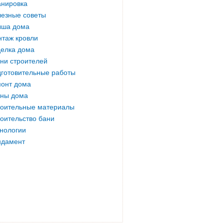
нировка
езные советы
ыша дома
таж кровли
елка дома
ни строителей
готовительные работы
онт дома
ны дома
оительные материалы
оительство бани
нологии
ндамент