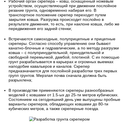
Рабочий орган скрепера – ковш, оснащенный ножевым
устройством, осуществляющий при движении послойное
резание грунта, одновременно набирая его. В
транспортное положение скрепер переходит путем
закрытия ковша. Разгрузка происходит послойно в
результате движения, то есть, при наклоне ковша, либо же
передвижения его задней стенки;
Встречаются самоходные, полуприцепные и прицепные
скреперы. Согласно способу управлению они бывают
канатно-блочные и гидравлические, а по методу разгрузки
ковша – с полупринудительной, принудительной и
свободной перемычкой, дамбой, плотиной. С их помощью
грунт разрабатывается в карьерах и огромных выемках
наподобие кавальеров и каналов. Скрепер
предназначается для послойной разработки трех первых
групп грунтов. Мерзлая почва сначала должна быть
разрыхлена;
В производстве применяются скреперы разнообразных
моделей с ковшами от 1.5-ых до 25-ти метров кубических.
Состоянием на сегодняшний день уже выпущены пробные
варианты скреперов, обладающих ковшами до 80-ти
кубических метров, а также скреперные поезда.