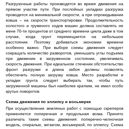
Разгрузочные работы производятся во время движения на
прямом участке пути. При послойных укладках разгрузка
проводится на минимальной скорости, а при опрокидывании
ковша – на скорости транспортировки. Продолжительность
холостого и груженого ходов машин должна составлять не
мене 70-ти процентов от среднего времени цикла даже в том
случае, когда грунт перемещается на небольшое
расстояние. Поэтому добиваться экономии времени
особенно важно. При выборе схемы движения следует
сокращать количество разворотов, уменьшать углы подъема
при движении в загруженном состоянии, увеличивать
скорость движения. При идеальном стечении обстоятельство
фронт разгрузки и длина забоя должны позволять
обеспечить полную загрузку ковша. Место разработки и
укладки грунта следует выбирать так, чтобы путь
загруженной машины был наиболее кратким, не имел особо
крутых поворотов.
Схема движения по эллипсу и восьмерке
При осуществлении земляных работ с помощью скреперов
применяется поперечная и продольная возка. Принято
различать такие схемы движения: поперечно-челночная
модель, спиралью, зигзагом, восьмеркой, по эллипсу. Схема