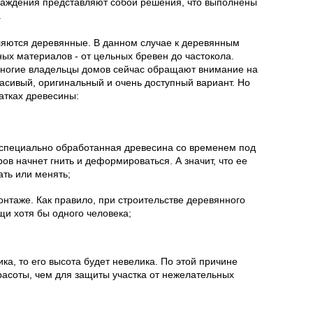
раждения представляют собой решения, что выполнены
.
ляются деревянные. В данном случае к деревянным
ых материалов - от цельных бревен до частокола.
ногие владельцы домов сейчас обращают внимание на
расивый, оригинальный и очень доступный вариант. Но
татках древесины:
 специально обработанная древесина со временем под
в начнет гнить и деформироваться. А значит, что ее
ать или менять;
нтаже. Как правило, при строительстве деревянного
щи хотя бы одного человека;
ка, то его высота будет невелика. По этой причине
расоты, чем для защиты участка от нежелательных