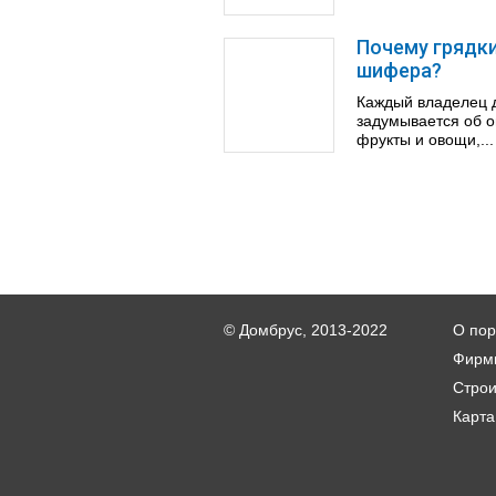
Почему грядки
шифера?
Каждый владелец д
задумывается об о
фрукты и овощи,...
© Домбрус, 2013-2022
О пор
Фирм
Стро
Карта