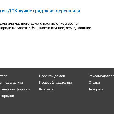
 из ДПК лучше грядок из дерева или
ачи или частного дома с наступлением весны
городе на участке. Нет ничего вкуснее, чем домашние
тале
Проекты домов
Рекламодател
ы-подрядчики
Правообладателям
Статьи
ительным фирмам
Контакты
Авторам
 городов