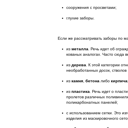
сооружения с просветами;
глухие заборы.
Если же рассматривать заборы по ма
из
металла
. Речь идет об огра
кованых аналогах. Часто сюда 
из
дерева
. К этой категории от
необработанных досок, стволов и
из
камня
,
бетона
либо
кирпича
из
пластика
. Речь идет о плас
пролетов различных поливинилх
поликарбонатных панелей;
с использованием сетки. Это из
изделия из маскировочного сето