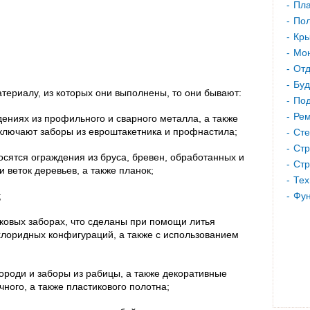
Пла
Пол
Кр
Мон
Отд
Буд
териалу, из которых они выполнены, то они бывают:
Под
Рем
ждениях из профильного и сварного металла, а также
включают заборы из евроштакетника и профнастила;
Сте
Стр
носятся ограждения из бруса, бревен, обработанных и
Стр
 веток деревьев, а также планок;
Тех
;
Фу
тиковых заборах, что сделаны при помощи литья
лоридных конфигураций, а также с использованием
городи и заборы из рабицы, а также декоративные
чного, а также пластикового полотна;