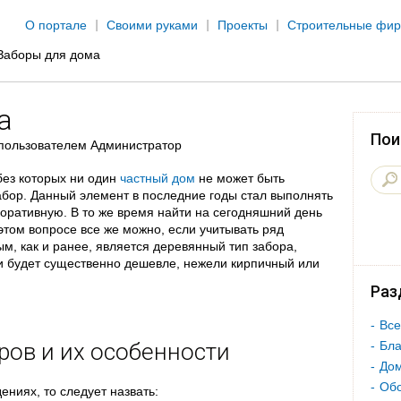
Jump to navigation
О портале
Своими руками
Проекты
Строительные фи
Заборы для дома
а
Пои
пользователем
Администратор
без которых ни один
частный дом
не может быть
абор. Данный элемент в последние годы стал выполнять
оративную. В то же время найти на сегодняшний день
этом вопросе все же можно, если учитывать ряд
, как и ранее, является деревянный тип забора,
и будет существенно дешевле, нежели кирпичный или
Раз
Все
ров и их особенности
Бла
Дом
Об
ениях, то следует назвать: