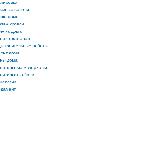
нировка
езные советы
ыша дома
таж кровли
елка дома
ни строителей
готовительные работы
онт дома
ны дома
оительные материалы
оительство бани
нологии
ндамент