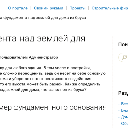
Jump to navigation
О портале
Своими руками
Проекты
Строительные фи
а фундамента над землей для дома из бруса
нта над землей для
Пои
пользователем
Администратор
у для любого здания. В том числе и постройки,
е сложно переоценить, ведь он несет на себе основную
ома и уберегает его от негативного воздействия
то его высота может быть разной. Как же определить
ад землей для дома, что выполнен из бруса?
Раз
Все
змер фундаментного основания
Бла
Дом
Об