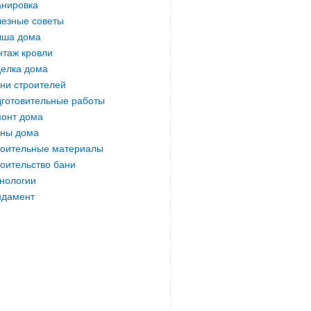
нировка
езные советы
ыша дома
таж кровли
елка дома
ни строителей
готовительные работы
онт дома
ны дома
оительные материалы
оительство бани
нологии
ндамент