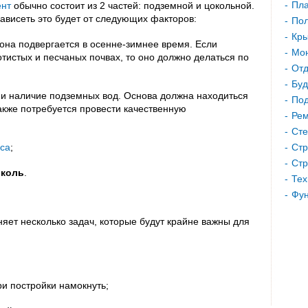
Пла
нт
обычно состоит из 2 частей: подземной и цокольной.
ависеть это будет от следующих факторов:
Пол
Кр
она подвергается в осенне-зимнее время. Если
Мон
тистых и песчаных почвах, то оно должно делаться по
Отд
Буд
и наличие подземных вод. Основа должна находиться
Под
также потребуется провести качественную
Рем
Сте
уса
;
Стр
Стр
околь
.
Тех
Фу
няет несколько задач, которые будут крайне важны для
и постройки намокнуть;