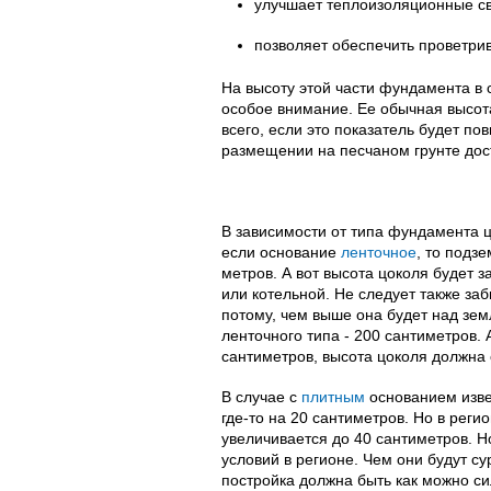
улучшает теплоизоляционные св
позволяет обеспечить проветри
На высоту этой части фундамента в
особое внимание. Ее обычная высота
всего, если это показатель будет по
размещении на песчаном грунте дост
В зависимости от типа фундамента 
если основание
ленточное
, то подз
метров. А вот высота цоколя будет з
или котельной. Не следует также за
потому, чем выше она будет над зе
ленточного типа - 200 сантиметров. 
сантиметров, высота цоколя должна 
В случае с
плитным
основанием изве
где-то на 20 сантиметров. Но в регио
увеличивается до 40 сантиметров. Н
условий в регионе. Чем они будут с
постройка должна быть как можно си