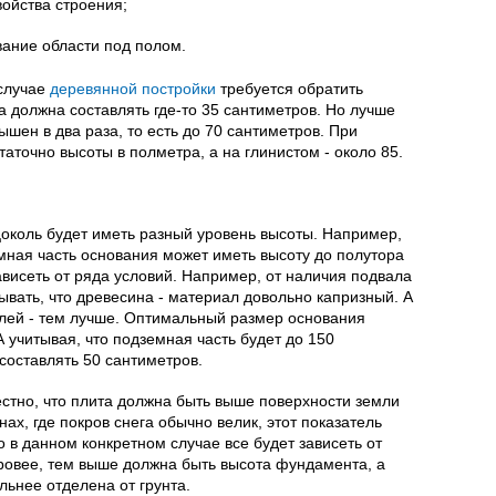
ойства строения;
вание области под полом.
 случае
деревянной постройки
требуется обратить
 должна составлять где-то 35 сантиметров. Но лучше
вышен в два раза, то есть до 70 сантиметров. При
аточно высоты в полметра, а на глинистом - около 85.
цоколь будет иметь разный уровень высоты. Например,
емная часть основания может иметь высоту до полутора
ависеть от ряда условий. Например, от наличия подвала
бывать, что древесина - материал довольно капризный. А
млей - тем лучше. Оптимальный размер основания
А учитывая, что подземная часть будет до 150
составлять 50 сантиметров.
стно, что плита должна быть выше поверхности земли
нах, где покров снега обычно велик, этот показатель
о в данном конкретном случае все будет зависеть от
уровее, тем выше должна быть высота фундамента, а
льнее отделена от грунта.