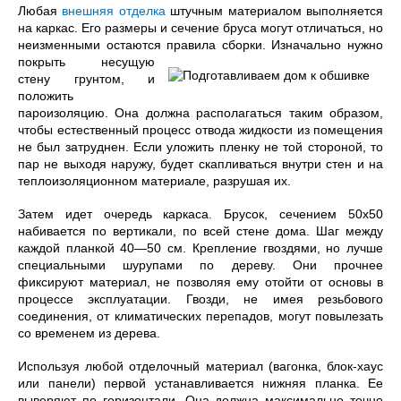
Любая
внешняя отделка
штучным материалом выполняется
на каркас. Его размеры и сечение бруса могут отличаться, но
неизменными остаются правила сборки. Изначально
нужно
покрыть несущую
стену грунтом, и
положить
пароизоляцию. Она должна располагаться таким образом,
чтобы естественный процесс отвода жидкости из помещения
не был затруднен. Если уложить пленку не той стороной, то
пар не выходя наружу, будет скапливаться внутри стен и на
теплоизоляционном материале, разрушая их.
Затем идет очередь каркаса. Брусок, сечением 50х50
набивается по вертикали, по всей стене дома. Шаг между
каждой планкой 40—50 см. Крепление гвоздями, но лучше
специальными шурупами по дереву. Они прочнее
фиксируют материал, не позволяя ему отойти от основы в
процессе эксплуатации. Гвозди, не имея резьбового
соединения, от климатических перепадов, могут повылезать
со временем из дерева.
Используя любой отделочный материал (вагонка, блок-хаус
или панели) первой устанавливается нижняя планка. Ее
выверяют по горизонтали. Она должна максимально точно