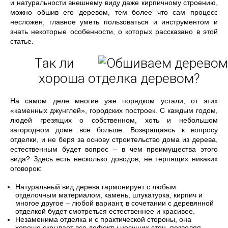
и натуральности внешнему виду даже кирпичному строению,
можно обшив его деревом, тем более что сам процесс
несложен, главное уметь пользоваться и инструментом и
знать некоторые особенности, о которых рассказано в этой
статье.
Так ли
хороша отделка деревом?
На самом деле многие уже порядком устали, от этих
«каменных джунглей», городских построек. С каждым годом,
людей грезящих о собственном, хоть и небольшом
загородном доме все больше. Возвращаясь к вопросу
отделки, и не беря за основу строительство дома из дерева,
естественным будет вопрос – в чем преимущества этого
вида? Здесь есть несколько доводов, не терпящих никаких
оговорок:
Натуральный вид дерева гармонирует с любым
отделочным материалом, камень, штукатурка, кирпич и
многое другое – любой вариант, в сочетании с деревянной
отделкой будет смотреться естественнее и красивее.
Незаменима отделка и с практической стороны, она
хорошо скрывает все дефекты несущих стен, позволяя