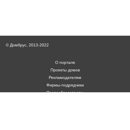
© Домбрус, 2013-2022
О портале
Проекты домов
Рекламодателям
Фирмы-подрядчики
Правообладателям
Статьи
Строительным фирмам
Контакты
Авторам