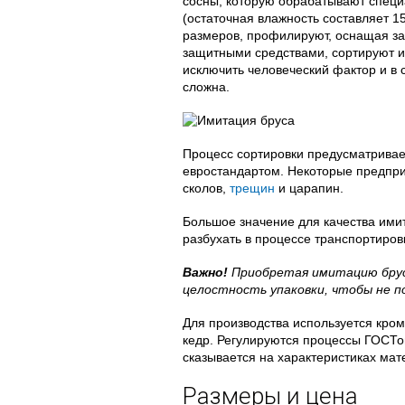
сосны, которую обрабатывают спец
(остаточная влажность составляет 1
размеров, профилируют, оснащая з
защитными средствами, сортируют и
исключить человеческий фактор и в 
сложна.
Процесс сортировки предусматривает
евростандартом. Некоторые предприя
сколов,
трещин
и царапин.
Большое значение для качества ими
разбухать в процессе транспортиров
Важно!
Приобретая имитацию брус
целостность упаковки, чтобы не 
Для производства используется кром
кедр. Регулируются процессы ГОСТо
сказывается на характеристиках мат
Размеры и цена