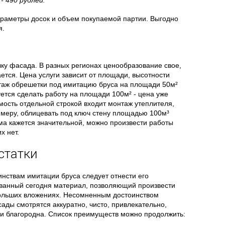
- 490 рублей.
араметры досок и объем покупаемой партии. Выгодно
я.
елку фасада. В разных регионах ценообразование свое,
ается. Цена услуги зависит от площади, высотности
нтаж обрешетки под имитацию бруса на площади 50м²
уется сделать работу на площади 100м² - цена уже
имость отдельной строкой входит монтаж утеплителя,
имеру, облицевать под ключ стену площадью 100м³
ма кажется значительной, можно произвести работы
х нет.
статки
нствам имитации бруса следует отнести его
ованный сегодня материал, позволяющий произвести
льших вложениях. Несомненным достоинством
сады смотрятся аккуратно, чисто, привлекательно,
 и благородна. Список преимуществ можно продолжить: