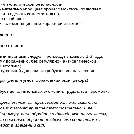
ия экологической безопасности;
начительно упрощает процесс монтажа, позволяет
ожно сделать самостоятельно;
ольшой срок;
 звукоизоляционных характеристик жилья.
жно отнести:
антипиренами следует производить каждые 2-3 года;
му поражению, без регулярной антисептической
мнительна;
туральной древесины требуется использование
х (детали углов, обрамления окон, декора).
бует дополнительных вложений, трудозатрат, времени.
руса оптом, от производителя, экономьте на
орогих пиломатериалов самостоятельно, и не
 примеру, одна обработка фасада яхтенным лаком,
т несколько обработок обычными средствами, в
едств, времени и сил.