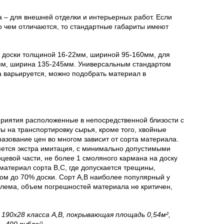
 – для внешней отделки и интерьерных работ. Если
о чем отличаются, то стандартные габариты имеют
т доски толщиной 16-22мм, шириной 95-160мм, для
мм, ширина 135-245мм. Универсальным стандартом
 варьируется, можно подобрать материал в
приятия расположенные в непосредственной близости с
ы на транспортировку сырья, кроме того, хвойные
разование цен во многом зависит от сорта материала.
ется экстра имитация, с минимально допустимыми
цевой части, не более 1 смоляного кармана на доску
атериал сорта В,С, где допускается трещины,
ом до 70% доски. Сорт А,В наиболее популярный у
млема, объем погрешностей материала не критичен,
 190х28 класса А,В, покрывающая площадь 0,54м²,