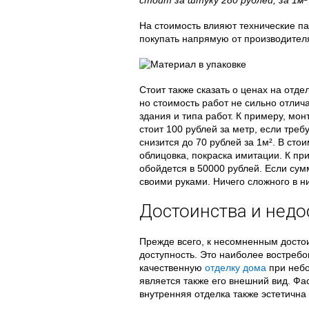
стоит за штуку 280 рублей, за 1м² 
На стоимость влияют технические п
покупать напрямую от производител
Стоит также сказать о ценах на отд
но стоимость работ не сильно отлич
здания и типа работ. К примеру, мо
стоит 100 рублей за метр, если треб
снизится до 70 рублей за 1м². В сто
облицовка, покраска имитации. К пр
обойдется в 50000 рублей. Если сум
своими руками. Ничего сложного в ни
Достоинства и недо
Прежде всего, к несомненным достои
доступность. Это наиболее востреб
качественную
отделку дома
при небо
является также его внешний вид. Фа
внутренняя отделка также эстетична