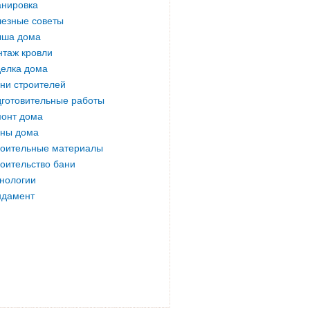
нировка
езные советы
ыша дома
таж кровли
елка дома
ни строителей
готовительные работы
онт дома
ны дома
оительные материалы
оительство бани
нологии
ндамент