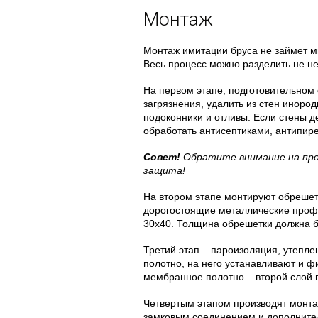
Монтаж
Монтаж имитации бруса не займет м
Весь процесс можно разделить не не
На первом этапе, подготовительном 
загрязнения, удалить из стен иноро
подоконники и отливы. Если стены 
обработать антисептиками, антипир
Совет!
Обратите внимание на про
защита!
На втором этапе монтируют обрешетк
дорогостоящие металлические профи
30х40. Толщина обрешетки должна б
Третий этап – пароизоляция, утепле
полотно, на него устанавливают и ф
мембранное полотно – второй слой 
Четвертым этапом производят монта
замковым соединением и дополнител