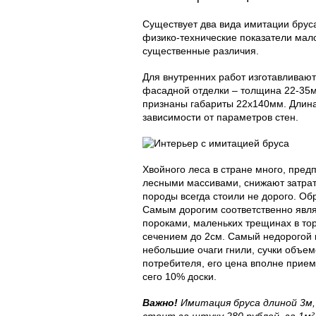
Существует два вида имитации бруса
физико-технические показатели мал
существенные различия.
Для внутренних работ изготавливаю
фасадной отделки – толщина 22-35
признаны габариты 22х140мм. Длина
зависимости от параметров стен.
Хвойного леса в стране много, пред
лесными массивами, снижают затрат
породы всегда стоили не дорого. Об
Самым дорогим соответственно явля
пороками, маленьких трещинах в тор
сечением до 2см. Самый недорогой м
небольшие очаги гнили, сучки объем
потребителя, его цена вполне прие
сего 10% доски.
Важно!
Имитация бруса длиной 3м,