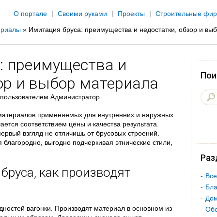
Jump to navigation
О портале
Своими руками
Проекты
Строительные фи
ериалы
»
Имитация бруса: преимущества и недостатки, обзор и вы
: преимущества и
Пои
ор и выбор материала
пользователем
Администратор
материалов применяемых для внутренних и наружных
ается соответствием цены и качества результата.
рвый взгляд не отличишь от брусовых строений.
я благородно, выгодно подчеркивая этнические стили,
Раз
бруса, как производят
Все
Бла
Дом
дностей вагонки. Производят материал в основном из
Об