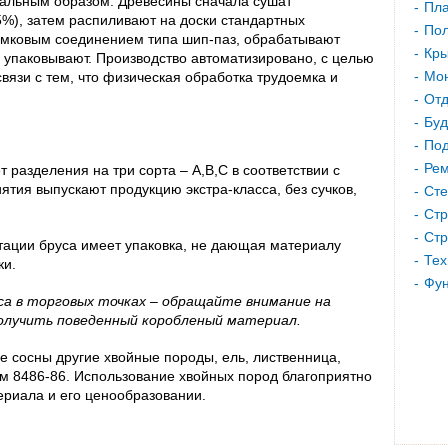
иальным образом. Древесины сначала сушат
Пла
5%), затем распиливают на доски стандартных
Пол
амковым соединением типа шип-паз, обрабатывают
Кр
 упаковывают. Производство автоматизировано, с целью
Мон
связи с тем, что физическая обработка трудоемка и
Отд
Буд
Под
Рем
 разделения на три сорта – А,В,С в соответствии с
тия выпускают продукцию экстра-класса, без сучков,
Сте
Стр
Стр
тации бруса имеет упаковка, не дающая материалу
Тех
ки.
Фу
а в торговых точках – обращайте внимание на
получить поведенный коробленый материал.
е сосны другие хвойные породы, ель, лиственница,
м 8486-86. Использование хвойных пород благоприятно
ериала и его ценообразовании.