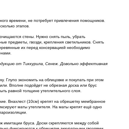
ного времени, не потребует привлечения помощников.
сколько этапов.
очищаются стены. Нужно снять пыль, убрать
дные предметы, гвозди, крепления светильников. Снять
деревянные их перед консервацией необходимо
енами.
дукцию от Тиккурила, Сенеж. Довольно эффективная
у. Глупо экономить на облицовке и покупать при этом
ли. Вполне подойдет не обрезная доска или брус
ыть равной толщине утеплительного слоя.
ние. Внахлест (10см) крепят на обрешетку мембранное
иксируют маты утеплителя. На маты крепят ещё одно
пароизоляции.
ж имитации бруса. Доски скрепляются между собой
ьно фиксируются к обрешетке аккуратными гвоздями,