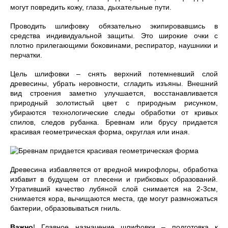
могут повредить кожу, глаза, дыхательные пути.
Проводить шлифовку обязательно экипировавшись в
средства индивидуальной защиты. Это широкие очки с
плотно прилегающими боковинами, респиратор, наушники и
перчатки.
Цель шлифовки – снять верхний потемневший слой
древесины, убрать неровности, сгладить изъяны. Внешний
вид строения заметно улучшается, восстанавливается
природный золотистый цвет с природным рисунком,
убираются технологические следы обработки от кривых
спилов, следов рубанка. Бревнам или брусу придается
красивая геометрическая форма, округлая или иная.
Древесина избавляется от вредной микрофлоры, обработка
избавит в будущем от плесени и грибковых образований.
Утративший качество лубяной слой снимается на 2-3см,
снимается кора, вычищаются места, где могут размножаться
бактерии, образовываться гниль.
Важно
! Главное назначение шлифовки – подготовка к