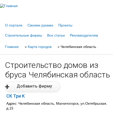
Jump to navigation
О портале
Своими руками
Проекты
Строительные фирмы
Все статьи
Рекламодателям
Главная
Вы
»
Карта городов
»
Челябинская область
здесь
Строительство домов из
бруса Челябинская область
Добавить фирму
СК Три К
Адрес: Челябинская область, Магнитогорск, ул.Октябрьская,
д.15