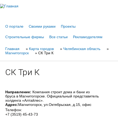
Jump to navigation
О портале
Своими руками
Проекты
Строительные фирмы
Все статьи
Рекламодателям
Главная
Вы
»
Карта городов
»
Челябинская область
»
Магнитогорск
»
СК Три К
здесь
СК Три К
Направление:
Компания строит дома и бани из
бруса в Магнитогорске. Официальный представитель
холдинга «Алтайлес».
Адрес:
Магнитогорск
, ул.Октябрьская, д.15, офис
Телефон:
+7 (3519) 45-43-73