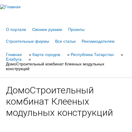
Jump to navigation
О портале
Своими руками
Проекты
Строительные фирмы
Все статьи
Рекламодателям
Главная
Вы
»
Карта городов
»
Республика Татарстан
»
Елабуга
»
здесь
ДомоСтроительный комбинат Клееных модульных
конструкций
ДомоСтроительный
комбинат Клееных
модульных конструкций