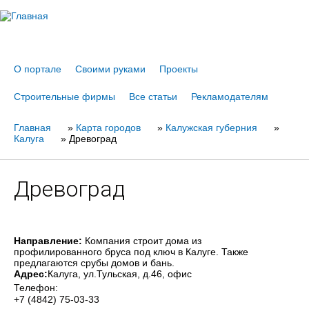
Jump to navigation
О портале
Своими руками
Проекты
Строительные фирмы
Все статьи
Рекламодателям
Главная
Вы
»
Карта городов
»
Калужская губерния
»
Калуга
»
Древоград
здесь
Древоград
Направление:
Компания строит дома из
профилированного бруса под ключ в Калуге. Также
предлагаются срубы домов и бань.
Адрес:
Калуга
, ул.Тульская, д.46, офис
Телефон:
+7 (4842) 75-03-33