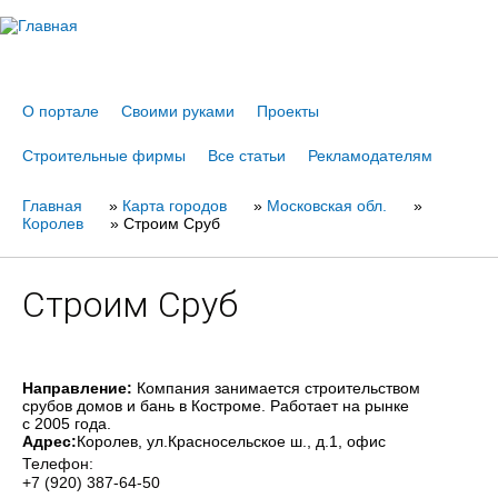
Jump to navigation
О портале
Своими руками
Проекты
Строительные фирмы
Все статьи
Рекламодателям
Главная
Вы
»
Карта городов
»
Московская обл.
»
Королев
»
Строим Сруб
здесь
Строим Сруб
Направление:
Компания занимается строительством
срубов домов и бань в Костроме. Работает на рынке
с 2005 года.
Адрес:
Королев
, ул.Красносельское ш., д.1, офис
Телефон:
+7 (920) 387-64-50