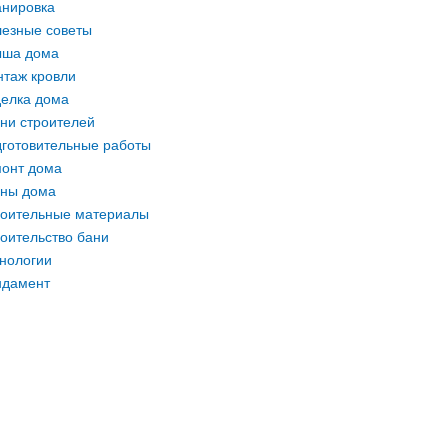
нировка
езные советы
ыша дома
таж кровли
елка дома
ни строителей
готовительные работы
онт дома
ны дома
оительные материалы
оительство бани
нологии
ндамент