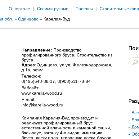
Jump to navigation
О портале
Своими руками
Проекты
Строительные фи
я обл.
»
Одинцово
»
Карелия-Вуд
Пои
Направление:
Производство
профилированного бруса. Строительство из
бруса.
Адрес:
Одинцово
, ул.ул. Железнодорожная,
д.1а, офис
Телефон:
8(495)648-88-17, 8(903)611-78-84
Вебсайт:
www.karelia-wood.ru
E-mail:
Раз
info@karelia-wood.ru
Все
Компания Карелия-Вуд производит и
Бла
реализует профилированный брус
Дом
естественной влажности и камерной сушки,
блок-хаус, вагонку 4-х видов, имитацию
Об
бруса, доску пола, террасную доску, брусок,