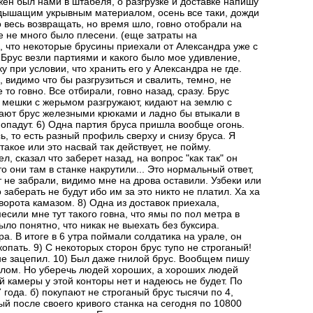
ен был нами в штабеля, о разгрузке и доставке напишу
 дышащим укрывным материалом, осень все таки, дожди
 весь возвращать, но время шло, говно отобрали на
где не много было плесени. (еще затраты на
ь, что некоторые брусины приехали от Александра уже с
Брус везли партиями и какого было мое удивление,
ку при условии, что хранить его у Александра не где.
 видимо что бы разгрузиться и свалить, темно, не
е то говно. Все отбирали, говно назад, сразу. Брус
о мешки с жерьмом разгружают, кидают на землю с
вают брус железными крюками и ладно бы втыкали в
 попадут. 6) Одна партия бруса пришла вообще огонь.
, то есть разный профиль сверху и снизу бруса. Я
такое или это насвай так действует, не пойму.
, сказал что заберет назад, на вопрос "как так" он
то они там в станке накрутили... Это нормальный ответ,
от не забрали, видимо мне на дрова оставили. Узбеки или
 заберать не будут ибо им за это никто не платил. Ха ха
е ворота камазом. 8) Одна из доставок приехала,
сили мне тут такого говна, что ямы по пол метра в
ыло понятно, что никак не выехать без буксира.
а. В итоге в 6 утра поймали солдатика на урале, он
опать. 9) С некоторых сторон брус тупо не строганый!
не зацепил. 10) Был даже гнилой брус. Вообщем пишу
В лом. Но уберечь людей хороших, а хороших людей
й камеры у этой конторы нет и надеюсь не будет. По
года. б) покупают не строганый брус тысячи по 4,
й после своего кривого станка на сегодня по 10800