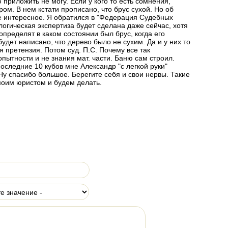
 приложить не могу. Если у кого то есть сомнения,
ом. В нем кстати прописано, что брус сухой. Но об
ое интересное. Я обратился в "Федерация Судебных
логическая экспертиза будет сделана даже сейчас, хотя
определят в каком состоянии был брус, когда его
будет написано, что дерево было не сухим. Да и у них то
 претензия. Потом суд. П.С. Почему все так
пытности и не знания мат. части. Баню сам строил.
оследние 10 кубов мне Александр "с легкой руки"
 Ну спасибо большое. Берегите себя и свои нервы. Такие
моим юристом и будем делать.