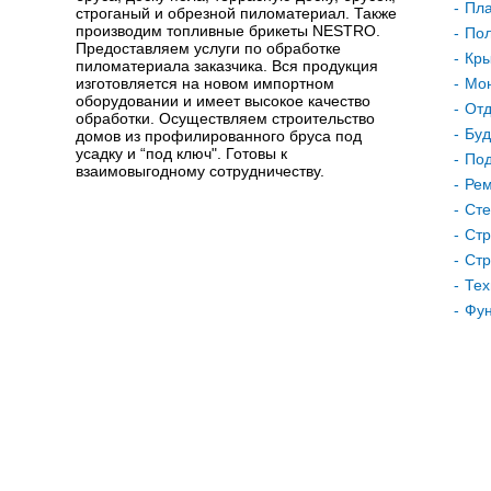
Пла
строганый и обрезной пиломатериал. Также
производим топливные брикеты NESTRO.
Пол
Предоставляем услуги по обработке
Кр
пиломатериала заказчика. Вся продукция
изготовляется на новом импортном
Мон
оборудовании и имеет высокое качество
Отд
обработки. Осуществляем строительство
Буд
домов из профилированного бруса под
усадку и “под ключ". Готовы к
Под
взаимовыгодному сотрудничеству.
Рем
Сте
Стр
Стр
Тех
Фу