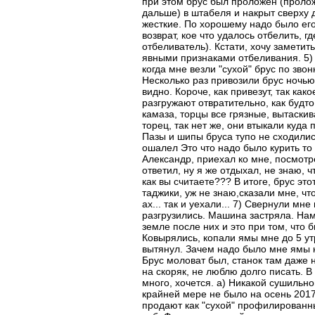
при этом брус был проложен (пролож
дальше) в штабеля и накрыт сверху
жесткие. По хорошему надо было его
возврат, кое что удалось отбелить, 
отбеливатель). Кстати, хочу заметит
явными признаками отбеливания. 5) 
когда мне везли "сухой" брус по звон
Несколько раз привозили брус ночью,
видно. Короче, как привезут, так како
разгружают отвратительно, как будт
камаза, торцы все грязные, вытаски
торец, так нет же, они втыкали куда
Пазы и шипы бруса тупо не сходились
ошалел Это что надо было курить то 
Александр, приехал ко мне, посмотрел
ответил, ну я же отдыхал, не знаю, ч
как вы считаете??? В итоге, брус эт
таджики, уж не знаю,сказали мне, что
ах... так и уехали... 7) Свернули мн
разгрузились. Машина застряла. Наме
земле после них и это при том, что б
Ковырялись, копали ямы мне до 5 утр
вытянул. Зачем надо было мне ямы к
Брус моловат был, станок там даже 
на скоряк, не люблю долго писать. 
много, хочется. а) Никакой сушильно
крайней мере не было на осень 2017 
продают как "сухой" профилированны