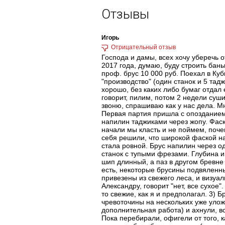
Отзывы
Игорь
Господа и дамы, всех хочу уберечь 
2017 года, думаю, буду строить бан
проф. брус 10 000 руб. Поехал в Куб
"производство" (один станок и 5 тад
хорошо, без каких либо бумаг отдал е
говорит, пилим, потом 2 недели суш
звоню, спрашиваю как у нас дела. Мн
Первая партия пришла с опозданием 
напилин таджиками через жопу. Фаск
начали мы класть и не поймем, поче
себя решили, что широкой фаской на
стала ровной. Брус напилин через од
станок с тупыми фрезами. Глубина и
шип длинный, а паз в другом бревне 
есть, некоторые брусины подвяленн
привезены из свежего леса, и визуал
Александру, говорит "нет, все сухое"
то свежие, как я и предполагал. 3) Б
чревоточины на нескольких уже улож
дополнительная работа) и ахнули, в
Пока перебирали, офигели от того, к