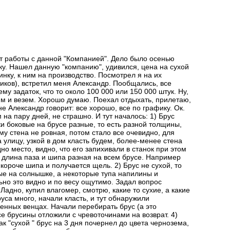
от работы с данной "Компанией". Дело было осенью
ьку. Нашел данную "компанию", удивился, цена на сухой
инку, к ним на производство. Посмотрел я на их
жиков), встретил меня Александр. Пообщались, все
му задаток, что то около 100 000 или 150 000 штук. Ну,
им и везем. Хорошо думаю. Поехал отдыхать, прилетаю,
е Александр говорит: все хорошо, все по графику. Ок.
на пару дней, не страшно. И тут началось: 1) Брус
и боковые на брусе разные, то есть разной толщины,
му стена не ровная, потом стало все очевидно, для
 улицу, узкой в дом класть будем, более-менее стена
но место, видно, что его запихивали в станок при этом
 длина паза и шипа разная на всем брусе. Например
короче шипа и получается щель. 2) Брус не сухой, то
ые на солнышке, а некоторые тупа напилины и
ьно это видно и по весу ощутимо. Задал вопрос
. Ладно, купил влагомер, смотрю, какие то сухие, а какие
руса много, начали класть, и тут обнаружили
енных венцах. Начали перебирать брус (а это
се брусины отложили с чревоточинами на возврат. 4)
ак "сухой " брус на 3 дня почернел до цвета чернозема,