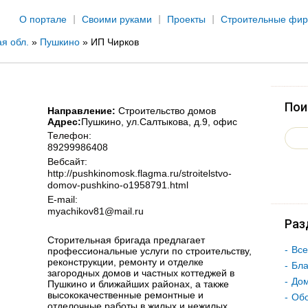
Jump to navigation
О портале
Своими руками
Проекты
Строительные фи
я обл.
»
Пушкино
»
ИП Чирков
Пои
Направление:
Строительство домов
Адрес:
Пушкино
, ул.Салтыкова, д.9, офис
Телефон:
89299986408
Вебсайт:
http://pushkinomosk.flagma.ru/stroitelstvo-
domov-pushkino-o1958791.html
E-mail:
myachikov81@mail.ru
Раз
Сторительная бригада предлагает
Все
профессиональные услуги по строительству,
реконструкции, ремонту и отделке
Бла
загородных домов и частных коттеджей в
Дом
Пушкино и ближайших районах, а также
высококачественные ремонтные и
Об
отделочные работы в жилых и нежилых