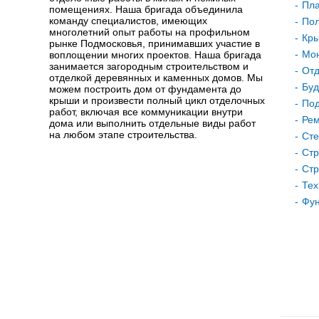
Пла
помещениях. Наша бригада объединила
команду специалистов, имеющих
Пол
многолетний опыт работы на профильном
Кр
рынке Подмосковья, принимавших участие в
Мон
воплощении многих проектов. Наша бригада
занимается загородным строительством и
Отд
отделкой деревянных и каменных домов. Мы
Буд
можем построить дом от фундамента до
крыши и произвести полный цикл отделочных
Под
работ, включая все коммуникации внутри
Рем
дома или выполнить отдельные виды работ
на любом этапе строительства.
Сте
Стр
Стр
Тех
Фу