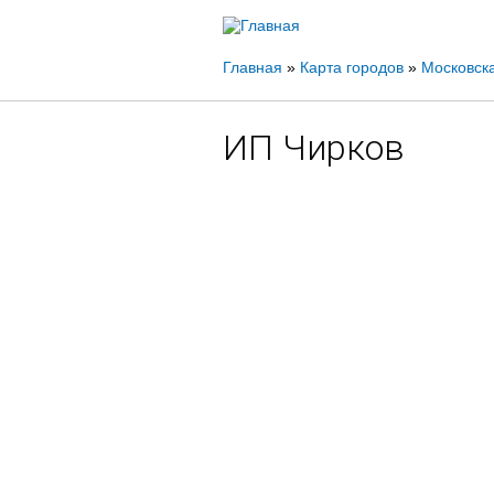
Вы
Главная
»
Карта городов
»
Московска
здесь
ИП Чирков