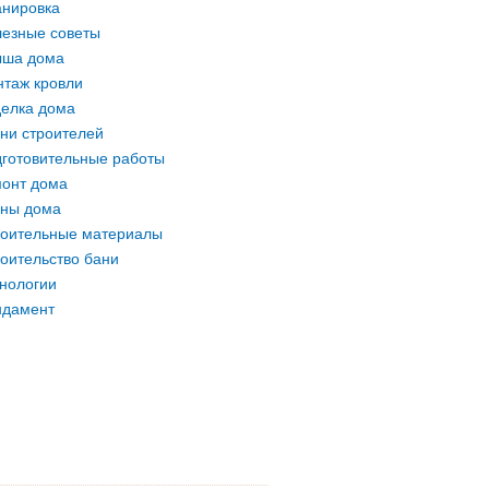
нировка
езные советы
ыша дома
таж кровли
елка дома
ни строителей
готовительные работы
онт дома
ны дома
оительные материалы
оительство бани
нологии
ндамент