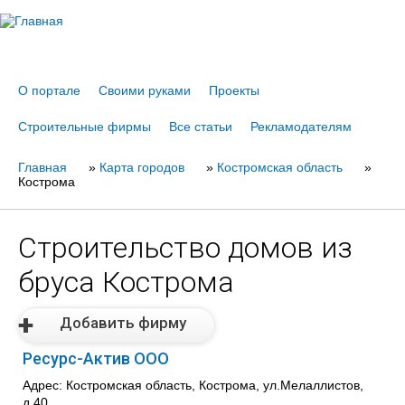
Jump to navigation
О портале
Своими руками
Проекты
Строительные фирмы
Все статьи
Рекламодателям
Главная
Вы
»
Карта городов
»
Костромская область
»
Кострома
здесь
Строительство домов из
бруса Кострома
Добавить фирму
Ресурс-Актив ООО
Адрес: Костромская область, Кострома, ул.Мелаллистов,
д.40