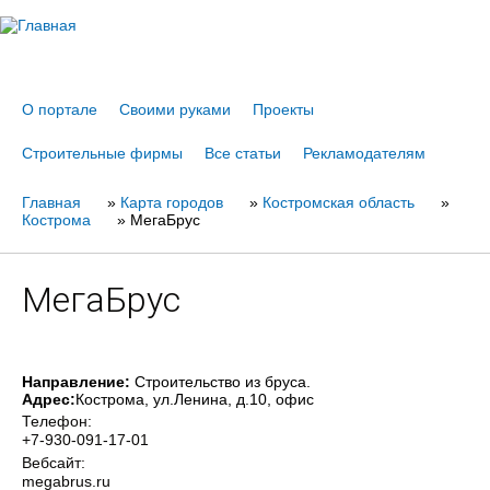
Jump to navigation
О портале
Своими руками
Проекты
Строительные фирмы
Все статьи
Рекламодателям
Главная
Вы
»
Карта городов
»
Костромская область
»
Кострома
»
МегаБрус
здесь
МегаБрус
Направление:
Строительство из бруса.
Адрес:
Кострома
, ул.Ленина, д.10, офис
Телефон:
+7-930-091-17-01
Вебсайт:
megabrus.ru